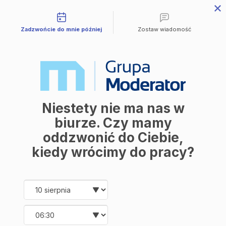
Możliwości kontaktu
Przejdź do treści
Zadzwońcie do mnie później
Zostaw wiadomość
Mieszkania
Wszystkie mieszkania
Avia III
M | City
Industria
Symfonia
Aleja Mickiewicza
Balantia
Niestety nie ma nas w
Ceramika
Lokale użytkowe
biurze. Czy mamy
O firmie
oddzwonić do Ciebie,
O nas
Korzyści
kiedy wrócimy do pracy?
Promocje
Aktualności
Kontakt
Date and time slection for sch
Wybierz datę
Mieszkania
Wybierz godzinę
Wszystkie mieszkania
Avia III