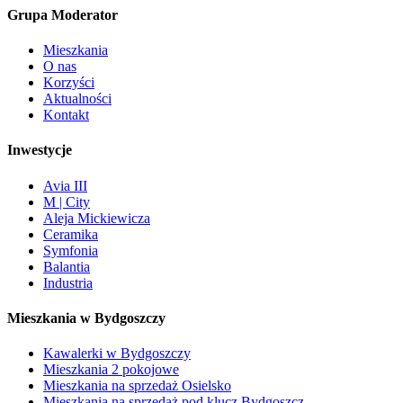
Grupa Moderator
Mieszkania
O nas
Korzyści
Aktualności
Kontakt
Inwestycje
Avia III
M | City
Aleja Mickiewicza
Ceramika
Symfonia
Balantia
Industria
Mieszkania w Bydgoszczy
Kawalerki w Bydgoszczy
Mieszkania 2 pokojowe
Mieszkania na sprzedaż Osielsko
Mieszkania na sprzedaż pod klucz Bydgoszcz