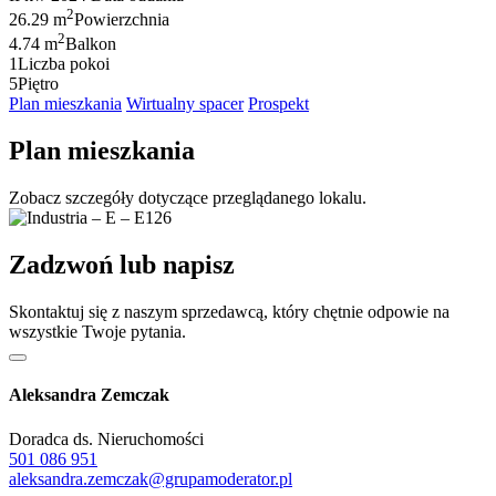
2
26.29 m
Powierzchnia
2
4.74 m
Balkon
1
Liczba pokoi
5
Piętro
Plan mieszkania
Wirtualny spacer
Prospekt
Plan mieszkania
Zobacz szczegóły dotyczące przeglądanego lokalu.
Zadzwoń lub napisz
Skontaktuj się z naszym sprzedawcą, który chętnie odpowie na
wszystkie Twoje pytania.
Aleksandra Zemczak
Doradca ds. Nieruchomości
501 086 951
aleksandra.zemczak@grupamoderator.pl