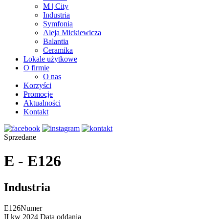
M | City
Industria
Symfonia
Aleja Mickiewicza
Balantia
Ceramika
Lokale użytkowe
O firmie
O nas
Korzyści
Promocje
Aktualności
Kontakt
Sprzedane
E - E126
Industria
E126
Numer
II kw 2024
Data oddania