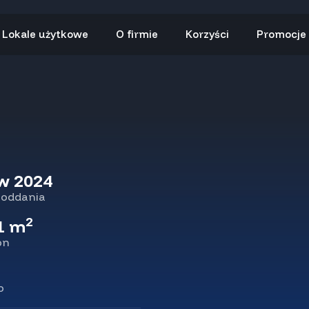
Lokale użytkowe
O firmie
Korzyści
Promocje
kw 2024
 oddania
2
1 m
on
o