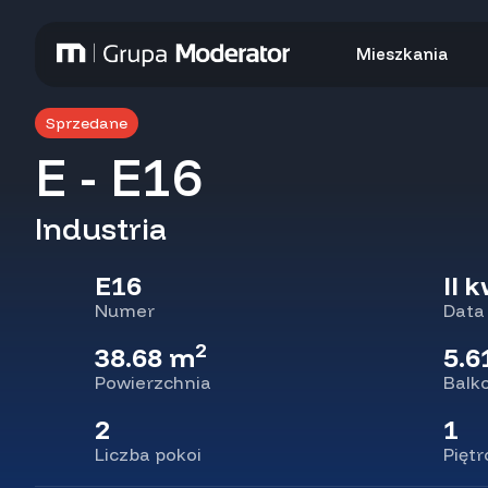
Mieszkania
Sprzedane
E - E16
Industria
E16
II 
Numer
Data
2
38.68 m
5.6
Powierzchnia
Balk
2
1
Liczba pokoi
Piętr