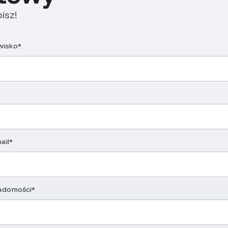
isz!
zwisko*
ail*
adomości*