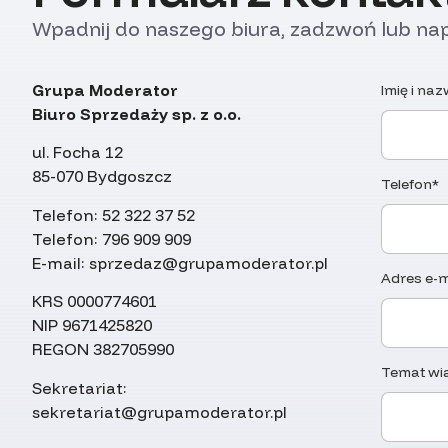
Wpadnij do naszego biura, zadzwoń lub nap
Grupa Moderator
Imię i na
Biuro Sprzedaży sp. z o.o.
ul. Focha 12
85-070 Bydgoszcz
Telefon*
Telefon:
52 322 37 52
Telefon:
796 909 909
E-mail:
sprzedaz@grupamoderator.pl
Adres e-m
KRS 0000774601
NIP 9671425820
REGON 382705990
Temat wi
Sekretariat:
sekretariat@grupamoderator.pl