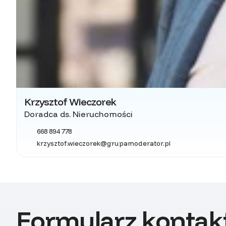
Krzysztof Wieczorek
Doradca ds. Nieruchomości
668 894 778
krzysztof.wieczorek@grupamoderator.pl
Formularz konta