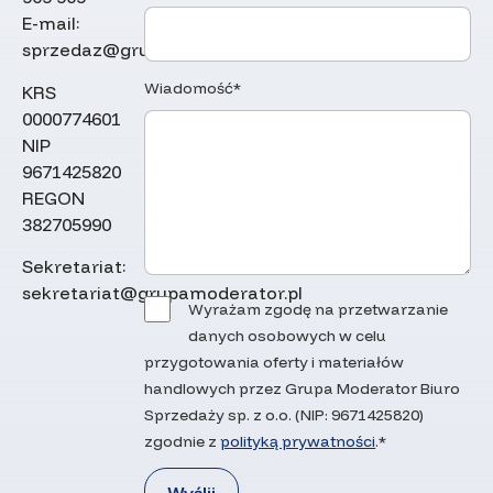
E-mail:
sprzedaz@grupamoderator.pl
Wiadomość*
KRS
0000774601
NIP
9671425820
REGON
382705990
Sekretariat:
sekretariat@grupamoderator.pl
Wyrażam zgodę na przetwarzanie
danych osobowych w celu
przygotowania oferty i materiałów
handlowych przez Grupa Moderator Biuro
Sprzedaży sp. z o.o. (NIP: 9671425820)
zgodnie z
polityką prywatności
.*