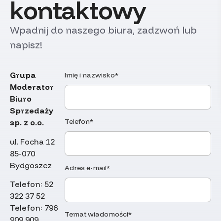
kontaktowy
Wpadnij do naszego biura, zadzwoń lub
napisz!
Grupa
Imię i nazwisko*
Moderator
Biuro
Sprzedaży
Telefon*
sp. z o.o.
ul. Focha 12
85-070
Bydgoszcz
Adres e-mail*
Telefon:
52
322 37 52
Telefon:
796
Temat wiadomości*
909 909