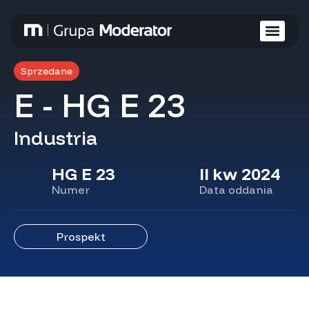
Sprzedane
E - HG E 23
Industria
HG E 23
II kw 2024
Numer
Data oddania
Prospekt