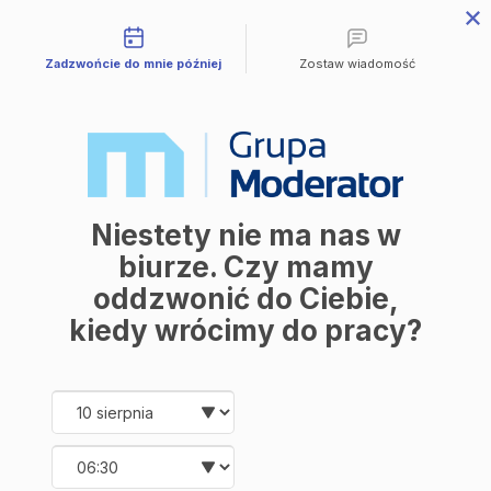
Możliwości kontaktu
Przejdź do treści
Zadzwońcie do mnie później
Zostaw wiadomość
Mieszkania
Wszystkie mieszkania
Avia III
M | City
Industria
Symfonia
Aleja Mickiewicza
Balantia
Niestety nie ma nas w
Ceramika
Lokale użytkowe
biurze. Czy mamy
O firmie
oddzwonić do Ciebie,
O nas
Korzyści
kiedy wrócimy do pracy?
Promocje
Aktualności
Kontakt
Date and time slection for sch
Wybierz datę
Mieszkania
Wybierz godzinę
Wszystkie mieszkania
Avia III