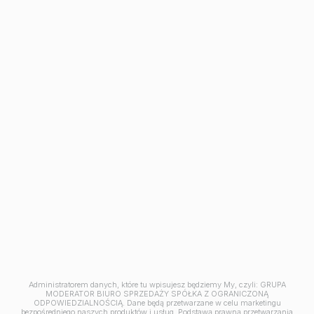
Avia III
M | City
Aleja Mickiewicza
Ceramika
Symfonia
Balantia
Industria
Mieszkania w Bydgoszczy
Kawalerki w Bydgoszczy
Mieszkania 2 pokojowe
Mieszkania na sprzedaż Osielsko
Mieszkania na sprzedaż pod klucz Bydgoszcz
Mieszkania 3-pokojowe Bydgoszcz
Mieszkania 4-pokojowe Bydgoszcz
Mieszkania z tarasem Bydgoszcz
Jesteśmy członkiem
Administratorem danych, które tu wpisujesz będziemy My, czyli: GRUPA
MODERATOR BIURO SPRZEDAŻY SPÓŁKA Z OGRANICZONĄ
ODPOWIEDZIALNOŚCIĄ. Dane będą przetwarzane w celu marketingu
bezpośredniego naszych produktów i usług. Podstawą prawną przetwarzania
© 2026 Grupa Moderator