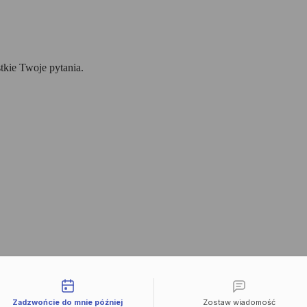
tkie Twoje pytania.
liwości kontaktu
Zadzwońcie do mnie później
Zostaw wiadomość