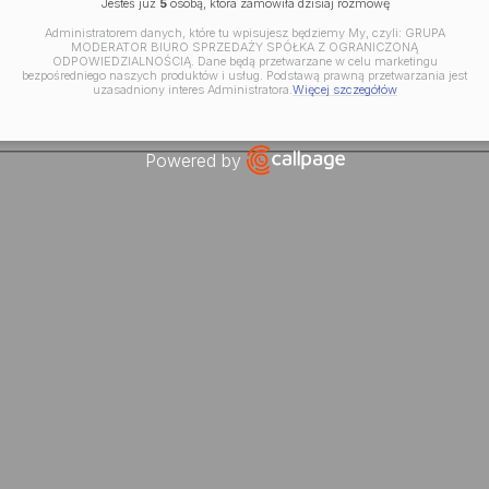
Jesteś już
5
osobą, która zamówiła dzisiaj rozmowę
Administratorem danych, które tu wpisujesz będziemy My, czyli: GRUPA
MODERATOR BIURO SPRZEDAŻY SPÓŁKA Z OGRANICZONĄ
ODPOWIEDZIALNOŚCIĄ. Dane będą przetwarzane w celu marketingu
bezpośredniego naszych produktów i usług. Podstawą prawną przetwarzania jest
uzasadniony interes Administratora.
Więcej szczegółów
Powered by
Open link in new window