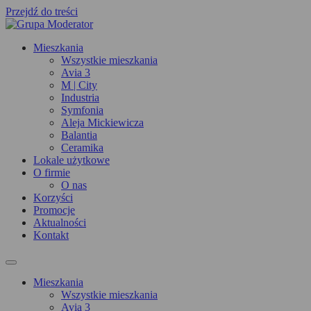
Przejdź do treści
Mieszkania
Wszystkie mieszkania
Avia 3
M | City
Industria
Symfonia
Aleja Mickiewicza
Balantia
Ceramika
Lokale użytkowe
O firmie
O nas
Korzyści
Promocje
Aktualności
Kontakt
Mieszkania
Wszystkie mieszkania
Avia 3