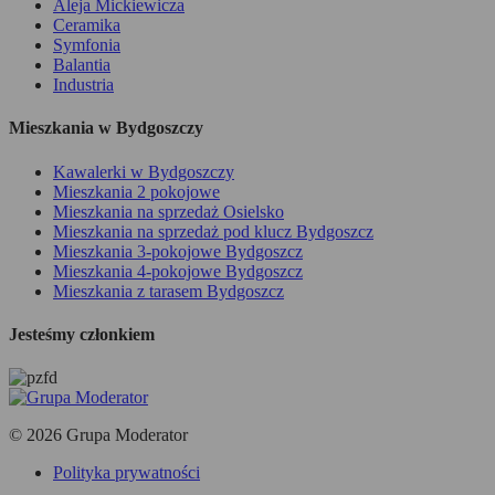
Aleja Mickiewicza
Ceramika
Symfonia
Balantia
Industria
Mieszkania w Bydgoszczy
Kawalerki w Bydgoszczy
Mieszkania 2 pokojowe
Mieszkania na sprzedaż Osielsko
Mieszkania na sprzedaż pod klucz Bydgoszcz
Mieszkania 3-pokojowe Bydgoszcz
Mieszkania 4-pokojowe Bydgoszcz
Mieszkania z tarasem Bydgoszcz
Jesteśmy członkiem
© 2026 Grupa Moderator
Polityka prywatności