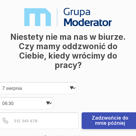
Niestety nie ma nas w biurze.
Czy mamy oddzwonić do
Ciebie, kiedy wrócimy do
pracy?
Date and time slection for sch
Wybierz datę
Wybierz godzinę
Podaj poprawny numer t
Numer telefonu
Zadzwońcie do
mnie później