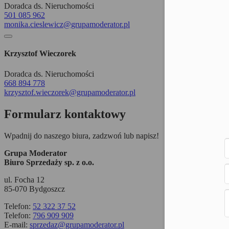
Doradca ds. Nieruchomości
501 085 962
monika.cieslewicz@grupamoderator.pl
Krzysztof Wieczorek
Doradca ds. Nieruchomości
668 894 778
krzysztof.wieczorek@grupamoderator.pl
Formularz kontaktowy
Wpadnij do naszego biura, zadzwoń lub napisz!
Grupa Moderator
Biuro Sprzedaży sp. z o.o.
ul. Focha 12
85-070 Bydgoszcz
Telefon:
52 322 37 52
Telefon:
796 909 909
E-mail:
sprzedaz@grupamoderator.pl