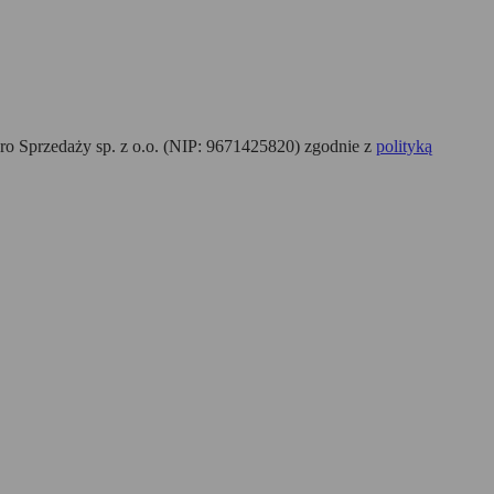
o Sprzedaży sp. z o.o. (NIP: 9671425820) zgodnie z
polityką