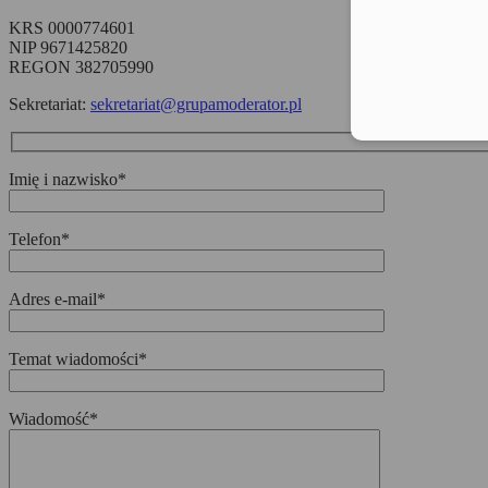
KRS 0000774601
NIP 9671425820
REGON 382705990
Sekretariat:
sekretariat@grupamoderator.pl
Imię i nazwisko*
Telefon*
Adres e-mail*
Temat wiadomości*
Wiadomość*