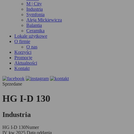
M | City
Industria
Symfonia
Aleja Mickiewicza
Balantia
Ceramika
Lokale użytkowe
O firmie
O nas
Korzyści
Promocje
Aktualności
Kontakt
Sprzedane
HG I-D 130
Industria
HG I-D 130
Numer
IV kw 2025
Data oddania