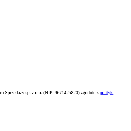
o Sprzedaży sp. z o.o. (NIP: 9671425820) zgodnie z
polityką