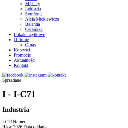
M | City
Industria
Symfonia
Aleja Mickiewicza
Balantia
Ceramika
Lokale użytkowe
O firmie
O nas
Korzyści
Promocje
Aktualności
Kontakt
Sprzedane
I - I-C71
Industria
I-C71
Numer
II kw 2026
Data oddania