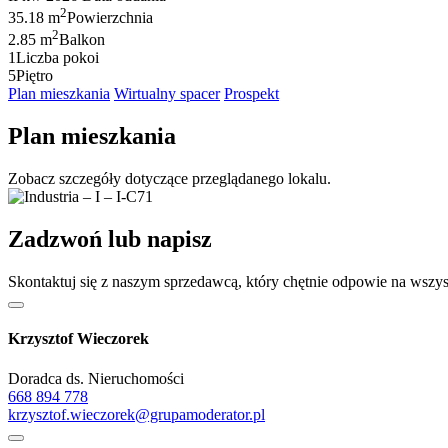
2
35.18 m
Powierzchnia
2
2.85 m
Balkon
1
Liczba pokoi
5
Piętro
Plan mieszkania
Wirtualny spacer
Prospekt
Plan mieszkania
Zobacz szczegóły dotyczące przeglądanego lokalu.
Zadzwoń lub napisz
Skontaktuj się z naszym sprzedawcą, który chętnie odpowie na wszys
Krzysztof Wieczorek
Doradca ds. Nieruchomości
668 894 778
krzysztof.wieczorek@grupamoderator.pl