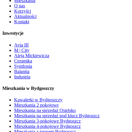
Mieszkania
O nas
Korzyści
Aktualności
Kontakt
Inwestycje
Avia III
M | City
Aleja Mickiewicza
Ceramika
Symfonia
Balantia
Industria
Mieszkania w Bydgoszczy
Kawalerki w Bydgoszczy
Mieszkania 2 pokojowe
Mieszkania na sprzedaż Osielsko
Mieszkania na sprzedaż pod klucz Bydgoszcz
Mieszkania 3-pokojowe Bydgoszcz
Mieszkania 4-pokojowe Bydgoszcz
Mieszkania z tarasem Bydgoszcz