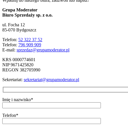
Wpadnij do naszego biura, zadzwoń lub napisz!
Grupa Moderator
Biuro Sprzedaży sp. z o.o.
ul. Focha 12
85-070 Bydgoszcz
Telefon:
52 322 37 52
Telefon:
796 909 909
E-mail:
sprzedaz@grupamoderator.pl
KRS 0000774601
NIP 9671425820
REGON 382705990
Sekretariat:
sekretariat@grupamoderator.pl
Imię i nazwisko*
Telefon*