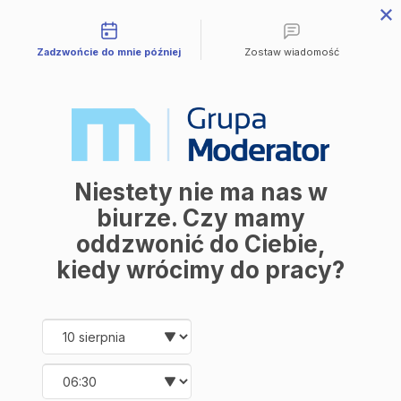
Możliwości kontaktu
Przejdź do treści
Zadzwońcie do mnie później
Zostaw wiadomość
Mieszkania
Wszystkie mieszkania
Avia III
M | City
Industria
Symfonia
Aleja Mickiewicza
Balantia
Niestety nie ma nas w
Ceramika
Lokale użytkowe
biurze. Czy mamy
O firmie
oddzwonić do Ciebie,
O nas
Korzyści
kiedy wrócimy do pracy?
Promocje
Aktualności
Kontakt
Date and time slection for sch
Wybierz datę
Mieszkania
Wybierz godzinę
Wszystkie mieszkania
Avia III