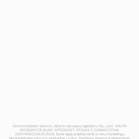
Avia III
M | City
Aleja Mickiewicza
Ceramika
Symfonia
Balantia
Industria
Mieszkania w Bydgoszczy
Kawalerki w Bydgoszczy
Mieszkania 2 pokojowe
Mieszkania na sprzedaż Osielsko
Mieszkania na sprzedaż pod klucz Bydgoszcz
Mieszkania 3-pokojowe Bydgoszcz
Mieszkania 4-pokojowe Bydgoszcz
Mieszkania z tarasem Bydgoszcz
Jesteśmy członkiem
Administratorem danych, które tu wpisujesz będziemy My, czyli: GRUPA
MODERATOR BIURO SPRZEDAŻY SPÓŁKA Z OGRANICZONĄ
ODPOWIEDZIALNOŚCIĄ. Dane będą przetwarzane w celu marketingu
bezpośredniego naszych produktów i usług. Podstawą prawną przetwarzania
© 2026 Grupa Moderator