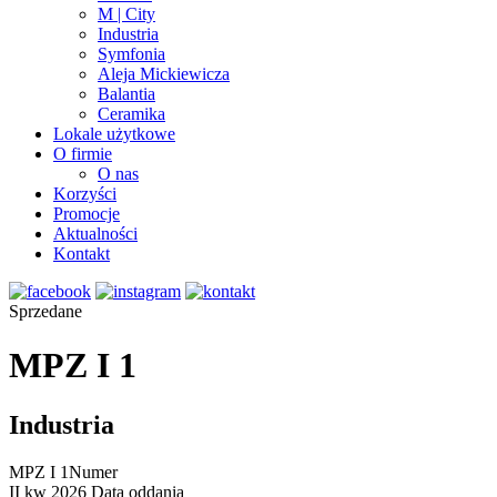
M | City
Industria
Symfonia
Aleja Mickiewicza
Balantia
Ceramika
Lokale użytkowe
O firmie
O nas
Korzyści
Promocje
Aktualności
Kontakt
Sprzedane
MPZ I 1
Industria
MPZ I 1
Numer
II kw 2026
Data oddania