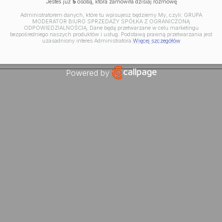
Jesteś już
5
osobą, która zamówiła dzisiaj rozmowę
Administratorem danych, które tu wpisujesz będziemy My, czyli: GRUPA
MODERATOR BIURO SPRZEDAŻY SPÓŁKA Z OGRANICZONĄ
ODPOWIEDZIALNOŚCIĄ. Dane będą przetwarzane w celu marketingu
bezpośredniego naszych produktów i usług. Podstawą prawną przetwarzania jest
uzasadniony interes Administratora.
Więcej szczegółów
Powered by
Open link in new window