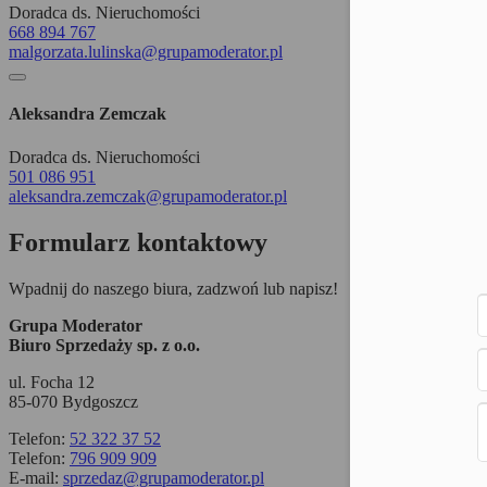
Doradca ds. Nieruchomości
668 894 767
malgorzata.lulinska@grupamoderator.pl
Aleksandra Zemczak
Doradca ds. Nieruchomości
501 086 951
aleksandra.zemczak@grupamoderator.pl
Formularz kontaktowy
Wpadnij do naszego biura, zadzwoń lub napisz!
Grupa Moderator
Biuro Sprzedaży sp. z o.o.
ul. Focha 12
85-070 Bydgoszcz
Telefon:
52 322 37 52
Telefon:
796 909 909
E-mail:
sprzedaz@grupamoderator.pl