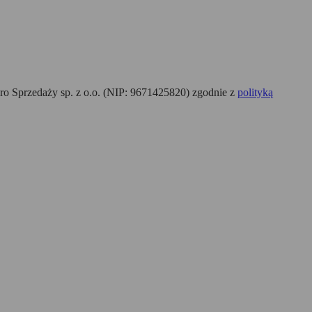
o Sprzedaży sp. z o.o. (NIP: 9671425820) zgodnie z
polityką