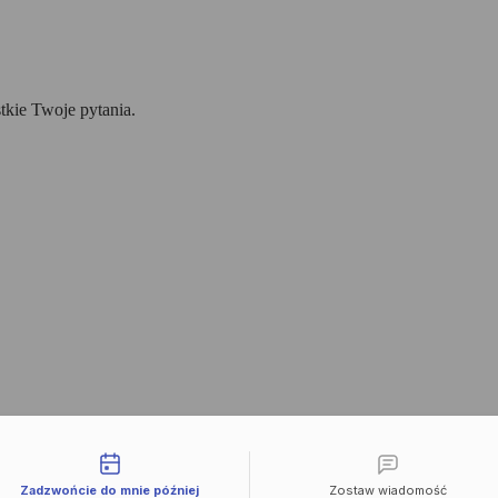
tkie Twoje pytania.
liwości kontaktu
Zadzwońcie do mnie później
Zostaw wiadomość