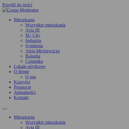
Przejdź do treści
Mieszkania
Wszystkie mieszkania
Avia III
M | City
Industria
Symfonia
Aleja Mickiewicza
Balantia
Ceramika
Lokale użytkowe
O firmie
O nas
Korzyści
Promocje
Aktualności
Kontakt
Mieszkania
Wszystkie mieszkania
Avia III