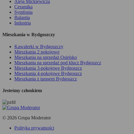
Aleja Mickiewicza
Ceramika
Symfonia
Balantia
Industria
Mieszkania w Bydgoszczy
Kawalerki w Bydgoszczy
Mieszkania 2 pokojowe
Mieszkania na sprzedaż Osielsko
Mieszkania na sprzedaż pod klucz Bydgoszcz
Mieszkania 3-pokojowe Bydgoszcz
Mieszkania 4-pokojowe Bydgoszcz
Mieszkania z tarasem Bydgoszcz
Jesteśmy członkiem
© 2026 Grupa Moderator
Polityka prywatności