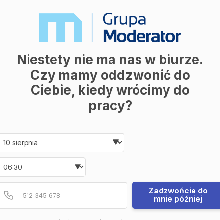
Niestety nie ma nas w biurze.
Czy mamy oddzwonić do
Ciebie, kiedy wrócimy do
pracy?
Date and time slection for sch
Wybierz datę
Wybierz godzinę
Podaj poprawny numer t
Numer telefonu
Zadzwońcie do
mnie później