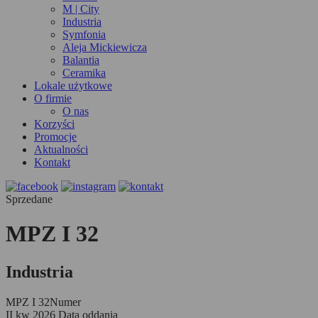
M | City
Industria
Symfonia
Aleja Mickiewicza
Balantia
Ceramika
Lokale użytkowe
O firmie
O nas
Korzyści
Promocje
Aktualności
Kontakt
Sprzedane
MPZ I 32
Industria
MPZ I 32
Numer
II kw 2026
Data oddania