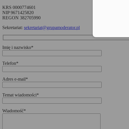
KRS 0000774601
NIP 9671425820
REGON 382705990
Sekretariat:
sekretariat@grupamoderator.pl
Imię i nazwisko*
Telefon*
Adres e-mail*
Temat wiadomości*
Wiadomość*