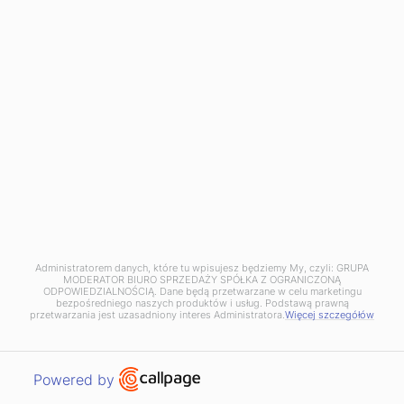
Administratorem danych, które tu wpisujesz będziemy My, czyli: GRUPA
Formularz kontaktowy
MODERATOR BIURO SPRZEDAŻY SPÓŁKA Z OGRANICZONĄ
ODPOWIEDZIALNOŚCIĄ. Dane będą przetwarzane w celu marketingu
bezpośredniego naszych produktów i usług. Podstawą prawną
Wpadnij do naszego biura, zadzwoń lub napisz!
przetwarzania jest uzasadniony interes Administratora.
Więcej szczegółów
Grupa Moderator
Biuro Sprzedaży sp. z o.o.
Open link in new window
Powered by
ul. Focha 12