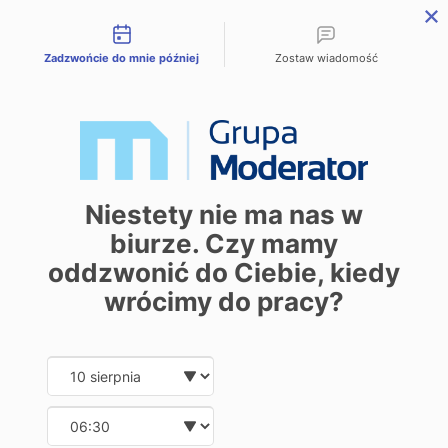
Możliwości kontaktu
Przejdź do treści
Zadzwońcie do mnie później
Zostaw wiadomość
Mieszkania
Wszystkie mieszkania
Avia III
M | City
Industria
Symfonia
Aleja Mickiewicza
Balantia
Niestety nie ma nas w
Ceramika
Lokale użytkowe
biurze. Czy mamy
O firmie
oddzwonić do Ciebie, kiedy
O nas
Korzyści
wrócimy do pracy?
Promocje
Aktualności
Kontakt
Date and time slection for sch
Wybierz datę
Mieszkania
Wybierz godzinę
Wszystkie mieszkania
Avia III