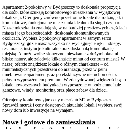
Apartament 2-pokojowy w Bydgoszczy to doskonała propozycja
dla osób, które szukają komfortowego mieszkania w wyjątkowej
lokalizacji. Oferujemy zarówno przestronne lokale dla rodzin, jak i
kompaktowe, funkcjonalne mieszkania idealne dla singli czy par.
Nasze mieszkania znajdują się w najbardziej prestiżowych częściach
miasta i jego bezpośrednich, doskonale skomunikowanych
okolicach. Wybierz 2-pokojowy apartament w samym sercu
Bydgoszczy, gdzie masz wszystko na wyciągnięcie ręki – sklepy,
restauracje, instytucje kulturalne oraz doskonałą komunikację
miejską. A może wolisz słoneczne mieszkanie z dużymi oknami
blisko natury, ale zaledwie kilkanaście minut od centrum miasta? W
naszej ofercie znajdziesz lokale o różnym charakterze – od
minimalistycznych przestrzeni do aranżacji, przez w pełni
umeblowane apartamenty, aż po ekskluzywne nieruchomości z
pełnym wyposażeniem premium. W zdecydowanej większości są to
lokale nowoczesnych budynkach wyposażone w podziemne hale
garażowe, windy, monitoring oraz place zabaw dla dzieci.
Oferujemy konkurencyjne ceny mieszkań M2 w Bydgoszcz.
Sprawdź metraż i ceny dostępnych aktualnie lokali i wybierz swój
nowy dom lub inwestycje na wynajem.
Nowe i gotowe do zamieszkania –