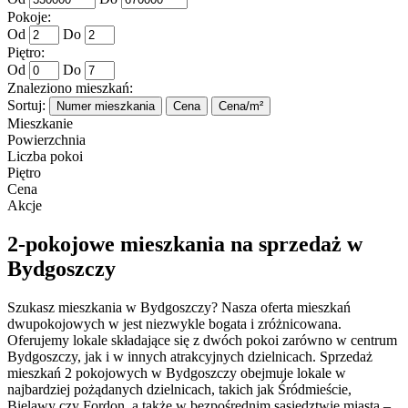
Pokoje:
Od
Do
Piętro:
Od
Do
Znaleziono mieszkań:
Sortuj:
Numer mieszkania
Cena
Cena/m²
Mieszkanie
Powierzchnia
Liczba pokoi
Piętro
Cena
Akcje
2-pokojowe mieszkania na sprzedaż w
Bydgoszczy
Szukasz mieszkania w Bydgoszczy? Nasza oferta mieszkań
dwupokojowych w jest niezwykle bogata i zróżnicowana.
Oferujemy lokale składające się z dwóch pokoi zarówno w centrum
Bydgoszczy, jak i w innych atrakcyjnych dzielnicach. Sprzedaż
mieszkań 2 pokojowych w Bydgoszczy obejmuje lokale w
najbardziej pożądanych dzielnicach, takich jak Śródmieście,
Bielawy czy Fordon, a także w bezpośrednim sąsiedztwie miasta –