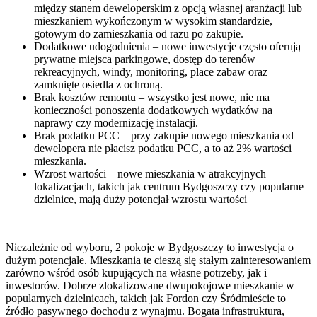
między stanem deweloperskim z opcją własnej aranżacji lub
mieszkaniem wykończonym w wysokim standardzie,
gotowym do zamieszkania od razu po zakupie.
Dodatkowe udogodnienia – nowe inwestycje często oferują
prywatne miejsca parkingowe, dostęp do terenów
rekreacyjnych, windy, monitoring, place zabaw oraz
zamknięte osiedla z ochroną.
Brak kosztów remontu – wszystko jest nowe, nie ma
konieczności ponoszenia dodatkowych wydatków na
naprawy czy modernizację instalacji.
Brak podatku PCC – przy zakupie nowego mieszkania od
dewelopera nie płacisz podatku PCC, a to aż 2% wartości
mieszkania.
Wzrost wartości – nowe mieszkania w atrakcyjnych
lokalizacjach, takich jak centrum Bydgoszczy czy popularne
dzielnice, mają duży potencjał wzrostu wartości
Niezależnie od wyboru, 2 pokoje w Bydgoszczy to inwestycja o
dużym potencjale. Mieszkania te cieszą się stałym zainteresowaniem
zarówno wśród osób kupujących na własne potrzeby, jak i
inwestorów. Dobrze zlokalizowane dwupokojowe mieszkanie w
popularnych dzielnicach, takich jak Fordon czy Śródmieście to
źródło pasywnego dochodu z wynajmu. Bogata infrastruktura,