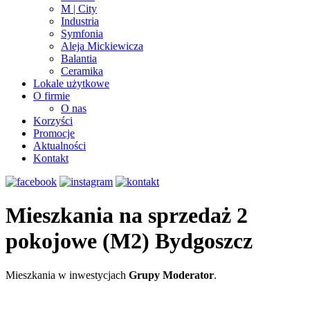
M | City
Industria
Symfonia
Aleja Mickiewicza
Balantia
Ceramika
Lokale użytkowe
O firmie
O nas
Korzyści
Promocje
Aktualności
Kontakt
Mieszkania na sprzedaż 2
pokojowe (M2) Bydgoszcz
Mieszkania w inwestycjach
Grupy Moderator
.