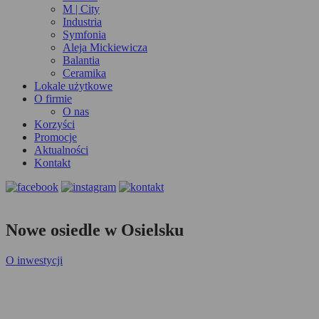
M | City
Industria
Symfonia
Aleja Mickiewicza
Balantia
Ceramika
Lokale użytkowe
O firmie
O nas
Korzyści
Promocje
Aktualności
Kontakt
Nowe osiedle w Osielsku
O inwestycji