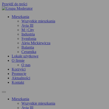
Przejdź do treści
Mieszkania
Wszystkie mieszkania
Avia III
M | City
Industria
Symfonia
Aleja Mickiewicza
Balantia
Ceramika
Lokale użytkowe
O firmie
O nas
Korzyści
Promocje
Aktualności
Kontakt
Mieszkania
Wszystkie mieszkania
Avia III