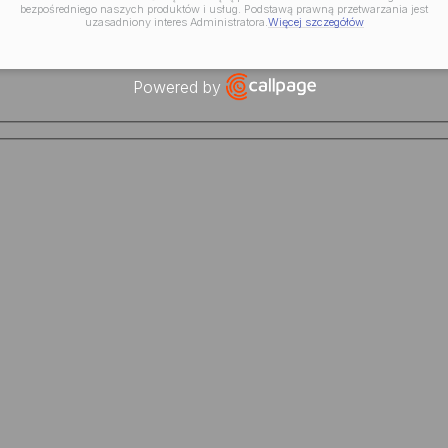
bezpośredniego naszych produktów i usług. Podstawą prawną przetwarzania jest
uzasadniony interes Administratora.
Więcej szczegółów
Powered by
Open link in new window