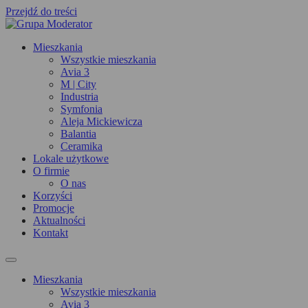
Przejdź do treści
Mieszkania
Wszystkie mieszkania
Avia 3
M | City
Industria
Symfonia
Aleja Mickiewicza
Balantia
Ceramika
Lokale użytkowe
O firmie
O nas
Korzyści
Promocje
Aktualności
Kontakt
Mieszkania
Wszystkie mieszkania
Avia 3