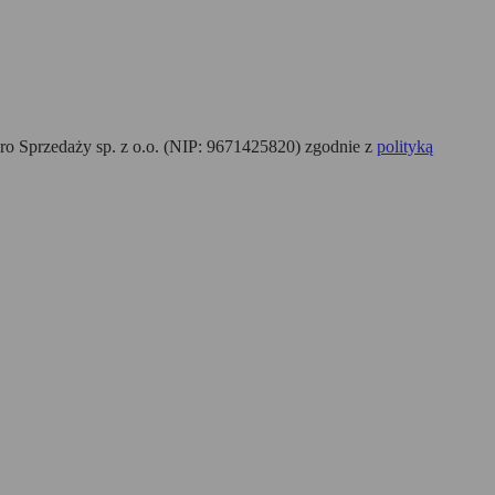
o Sprzedaży sp. z o.o. (NIP: 9671425820) zgodnie z
polityką