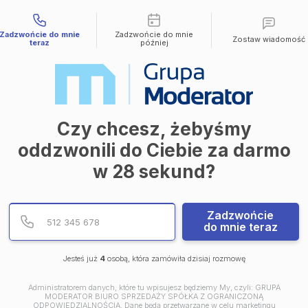
liwości kontaktu
Zadzwońcie do mnie
Zadzwońcie do mnie
Zostaw wiadomość
teraz
później
Czy chcesz, żebyśmy
oddzwonili do Ciebie za darmo
w
28
sekund?
Podaj poprawny numer te
Numer telefonu
Zadzwońcie
do mnie teraz
Jesteś już
4
osobą, która zamówiła dzisiaj rozmowę
Administratorem danych, które tu wpisujesz będziemy My, czyli: GRUPA
MODERATOR BIURO SPRZEDAŻY SPÓŁKA Z OGRANICZONĄ
ODPOWIEDZIALNOŚCIĄ. Dane będą przetwarzane w celu marketingu