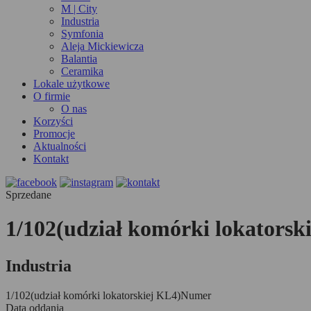
M | City
Industria
Symfonia
Aleja Mickiewicza
Balantia
Ceramika
Lokale użytkowe
O firmie
O nas
Korzyści
Promocje
Aktualności
Kontakt
Sprzedane
1/102(udział komórki lokatorsk
Industria
1/102(udział komórki lokatorskiej KL4)
Numer
Data oddania