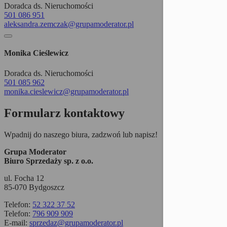
Doradca ds. Nieruchomości
Moż
501 086 951
aleksandra.zemczak@grupamoderator.pl
Monika Cieślewicz
Doradca ds. Nieruchomości
501 085 962
monika.cieslewicz@grupamoderator.pl
Formularz kontaktowy
Wpadnij do naszego biura, zadzwoń lub napisz!
Grupa Moderator
Biuro Sprzedaży sp. z o.o.
ul. Focha 12
85-070 Bydgoszcz
Telefon:
52 322 37 52
Telefon:
796 909 909
E-mail:
sprzedaz@grupamoderator.pl