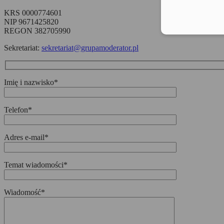
KRS 0000774601
NIP 9671425820
REGON 382705990
Sekretariat:
sekretariat@grupamoderator.pl
Imię i nazwisko*
Telefon*
Adres e-mail*
Temat wiadomości*
Wiadomość*