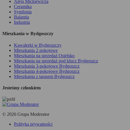
Aleja Mickiewicza
Ceramika
Symfonia
Balantia
Industria
Mieszkania w Bydgoszczy
Kawalerki w Bydgoszczy
Mieszkania 2 pokojowe
Mieszkania na sprzedaż Osielsko
Mieszkania na sprzedaż pod klucz Bydgoszcz
Mieszkania 3-pokojowe Bydgoszcz
Mieszkania 4-pokojowe Bydgoszcz
Mieszkania z tarasem Bydgoszcz
Jesteśmy członkiem
© 2026 Grupa Moderator
Polityka prywatności