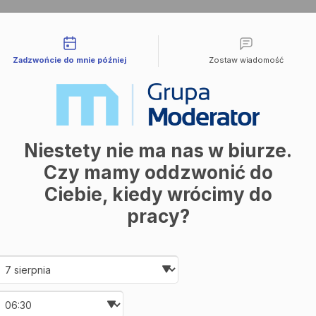
liwości kontaktu
Zadzwońcie do mnie później
Zostaw wiadomość
Niestety nie ma nas w biurze.
Czy mamy oddzwonić do
Ciebie, kiedy wrócimy do
pracy?
Date and time slection for sch
Wybierz datę
Wybierz godzinę