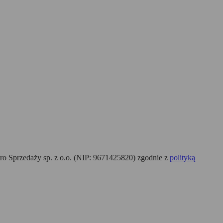
o Sprzedaży sp. z o.o. (NIP: 9671425820) zgodnie z
polityką