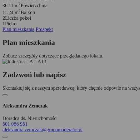
2
36.11 m
Powierzchnia
2
11.24 m
Balkon
2
Liczba pokoi
1
Piętro
Plan mieszkania
Prospekt
Plan mieszkania
Zobacz szczegóły dotyczące przeglądanego lokalu.
Zadzwoń lub napisz
Skontaktuj się z naszym sprzedawcą, który chętnie odpowie na wszys
Aleksandra Zemczak
Doradca ds. Nieruchomości
501 086 951
aleksandra.zemczak@grupamoderator.pl