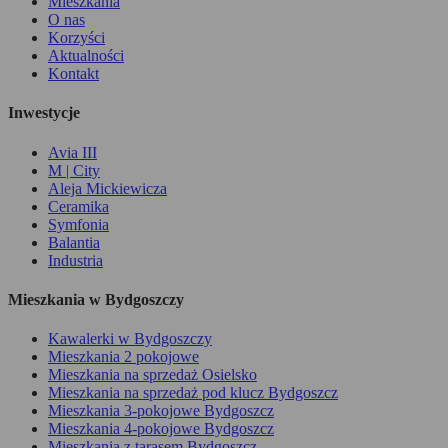
Mieszkania
O nas
Korzyści
Aktualności
Kontakt
Inwestycje
Avia III
M | City
Aleja Mickiewicza
Ceramika
Symfonia
Balantia
Industria
Mieszkania w Bydgoszczy
Kawalerki w Bydgoszczy
Mieszkania 2 pokojowe
Mieszkania na sprzedaż Osielsko
Mieszkania na sprzedaż pod klucz Bydgoszcz
Mieszkania 3-pokojowe Bydgoszcz
Mieszkania 4-pokojowe Bydgoszcz
Mieszkania z tarasem Bydgoszcz