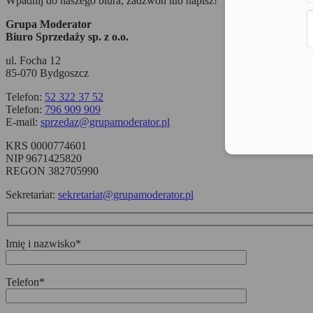
Wpadnij do naszego biura, zadzwoń lub napisz!
Grupa Moderator
Biuro Sprzedaży sp. z o.o.
ul. Focha 12
85-070 Bydgoszcz
Telefon:
52 322 37 52
Telefon:
796 909 909
E-mail:
sprzedaz@grupamoderator.pl
KRS 0000774601
NIP 9671425820
REGON 382705990
Sekretariat:
sekretariat@grupamoderator.pl
Imię i nazwisko*
Telefon*