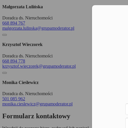
Małgorzata Lulińska
Moż
Doradca ds. Nieruchomości
668 894 767
malgorzata.lulinska@grupamoderator.pl
Krzysztof Wieczorek
Doradca ds. Nieruchomości
668 894 778
krzysztof.wieczorek@grupamoderator.pl
Monika Cieślewicz
Doradca ds. Nieruchomości
501 085 962
monika.cieslewicz@grupamoderator.pl
Formularz kontaktowy