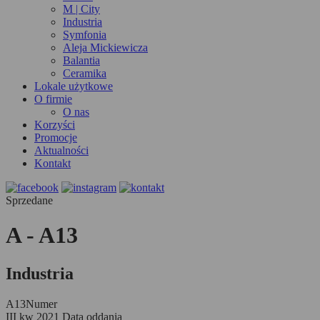
M | City
Industria
Symfonia
Aleja Mickiewicza
Balantia
Ceramika
Lokale użytkowe
O firmie
O nas
Korzyści
Promocje
Aktualności
Kontakt
Sprzedane
A - A13
Industria
A13
Numer
III kw 2021
Data oddania