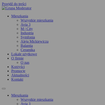
Przejdź do treści
Mieszkania
Wszystkie mieszkania
Avia 3
M | City
Industria
Symfonia
Aleja Mickiewicza
Balantia
Ceramika
Lokale użytkowe
O firmie
O nas
Korzyści
Promocje
Aktualności
Kontakt
Mieszkania
Wszystkie mieszkania
Avia 3