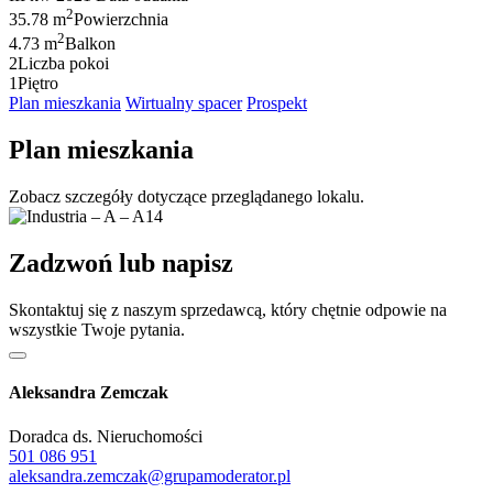
2
35.78 m
Powierzchnia
2
4.73 m
Balkon
2
Liczba pokoi
1
Piętro
Plan mieszkania
Wirtualny spacer
Prospekt
Plan mieszkania
Zobacz szczegóły dotyczące przeglądanego lokalu.
Zadzwoń lub napisz
Skontaktuj się z naszym sprzedawcą, który chętnie odpowie na
wszystkie Twoje pytania.
Aleksandra Zemczak
Doradca ds. Nieruchomości
501 086 951
aleksandra.zemczak@grupamoderator.pl