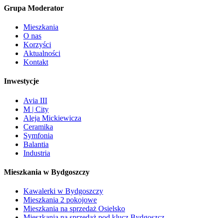
Grupa Moderator
Mieszkania
O nas
Korzyści
Aktualności
Kontakt
Inwestycje
Avia III
M | City
Aleja Mickiewicza
Ceramika
Symfonia
Balantia
Industria
Mieszkania w Bydgoszczy
Kawalerki w Bydgoszczy
Mieszkania 2 pokojowe
Mieszkania na sprzedaż Osielsko
Mieszkania na sprzedaż pod klucz Bydgoszcz