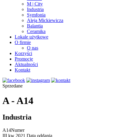
M | City
Industria
Symfonia
Aleja Mickiewicza
Balantia
Ceramika
Lokale użytkowe
O firmie
O nas
Korzyści
Promocje
Aktualności
Kontakt
Sprzedane
A - A14
Industria
A14
Numer
III kw 2021
Data oddania