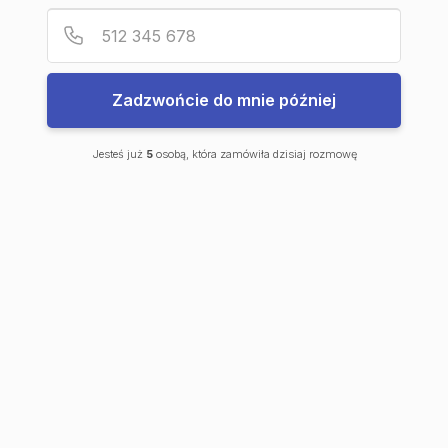
Podaj
Numer
Plan mieszkania
Wirtualny spacer
Prospekt
Zadzwońcie do mnie później
Jesteś już
5
osobą, która zamówiła dzisiaj rozmowę
Plan mieszkania
Zobacz szczegóły dotyczące
przeglądanego lokalu.
Zadzwoń lub napisz