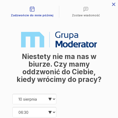
Możliwości kontaktu
Zadzwońcie do mnie później
Zostaw wiadomość
Sprzedane
A - A16
Industria
Niestety nie ma nas w
biurze. Czy mamy
A16
III kw 2021
oddzwonić do Ciebie,
Numer
Data oddania
kiedy wrócimy do pracy?
2
2
27.88 m
7.94 m
Powierzchnia
Balkon
Date and time slection for sch
Wybierz datę
1
1
Liczba pokoi
Piętro
Wybierz godzinę