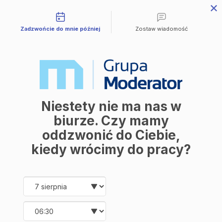
Możliwości kontaktu
Przejdź do treści
Zadzwońcie do mnie później
Zostaw wiadomość
Mieszkania
Wszystkie mieszkania
Avia 3
M | City
Industria
Symfonia
Aleja Mickiewicza
Balantia
Niestety nie ma nas w
Ceramika
Lokale użytkowe
biurze. Czy mamy
O firmie
oddzwonić do Ciebie,
O nas
Korzyści
kiedy wrócimy do pracy?
Promocje
Aktualności
Kontakt
Date and time slection for sch
Wybierz datę
Mieszkania
Wybierz godzinę
Wszystkie mieszkania
Avia 3