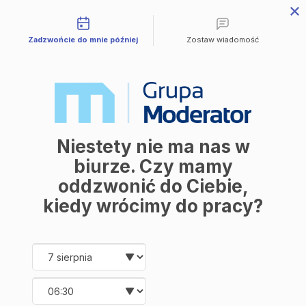
Możliwości kontaktu
Przejdź do treści
Zadzwońcie do mnie później
Zostaw wiadomość
Mieszkania
Wszystkie mieszkania
Avia 3
M | City
Industria
Symfonia
Aleja Mickiewicza
Balantia
Niestety nie ma nas w
Ceramika
Lokale użytkowe
biurze. Czy mamy
O firmie
oddzwonić do Ciebie,
O nas
Korzyści
kiedy wrócimy do pracy?
Promocje
Aktualności
Kontakt
Date and time slection for sch
Wybierz datę
Mieszkania
Wybierz godzinę
Wszystkie mieszkania
Avia 3