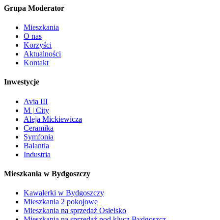
Grupa Moderator
Mieszkania
O nas
Korzyści
Aktualności
Kontakt
Inwestycje
Avia III
M | City
Aleja Mickiewicza
Ceramika
Symfonia
Balantia
Industria
Mieszkania w Bydgoszczy
Kawalerki w Bydgoszczy
Mieszkania 2 pokojowe
Mieszkania na sprzedaż Osielsko
Mieszkania na sprzedaż pod klucz Bydgoszcz