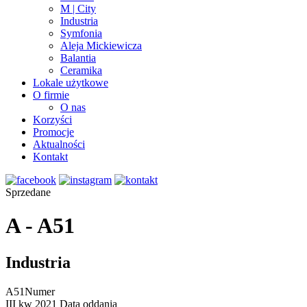
M | City
Industria
Symfonia
Aleja Mickiewicza
Balantia
Ceramika
Lokale użytkowe
O firmie
O nas
Korzyści
Promocje
Aktualności
Kontakt
Sprzedane
A - A51
Industria
A51
Numer
III kw 2021
Data oddania