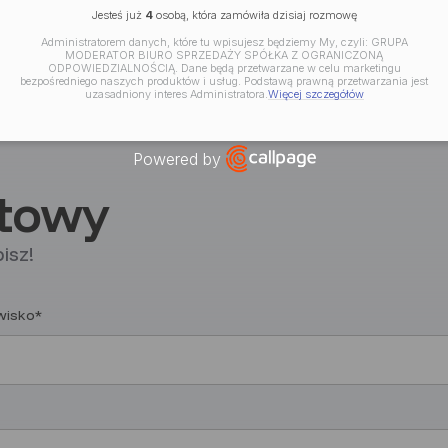
Jesteś już
4
osobą, która zamówiła dzisiaj rozmowę
Administratorem danych, które tu wpisujesz będziemy My, czyli: GRUPA
MODERATOR BIURO SPRZEDAŻY SPÓŁKA Z OGRANICZONĄ
ODPOWIEDZIALNOŚCIĄ. Dane będą przetwarzane w celu marketingu
bezpośredniego naszych produktów i usług. Podstawą prawną przetwarzania jest
uzasadniony interes Administratora.
Więcej szczegółów
Powered by
Open link in new window
ktowy
isz!
zwisko*