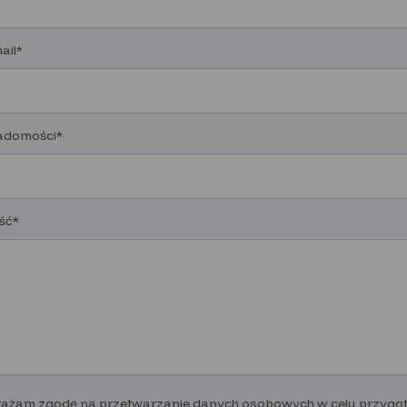
ail*
adomości*
ść*
ażam zgodę na przetwarzanie danych osobowych w celu przygoto