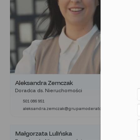
Aleksandra Zemczak
Doradca ds. Nieruchomości
501 086 951
aleksandra.zemczak@grupamoderator.pl
Małgorzata Lulińska