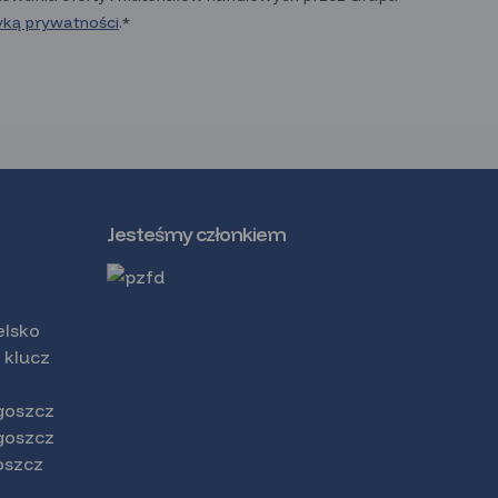
tyką prywatności
.*
Jesteśmy członkiem
elsko
 klucz
goszcz
goszcz
oszcz