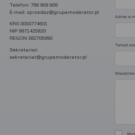
Telefon:
796 909 909
E-mail:
sprzedaz@grupamoderator.pl
Adres e-m
KRS 0000774601
NIP 9671425820
REGON 382705990
Temat wi
Sekretariat:
sekretariat@grupamoderator.pl
Wiadomo
Wyr