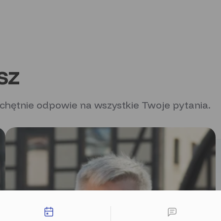
sz
 chętnie odpowie na wszystkie Twoje pytania.
liwości kontaktu