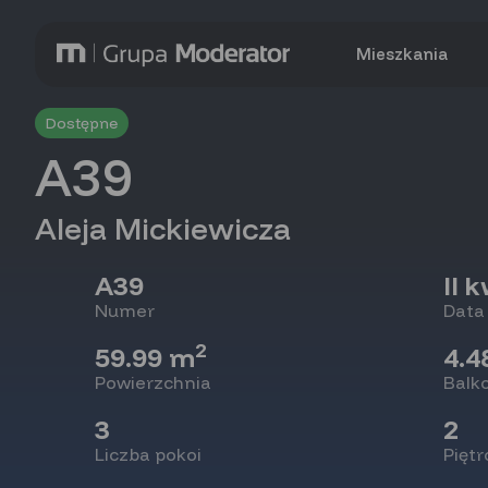
Mieszkania
Dostępne
A39
Aleja Mickiewicza
A39
II 
Numer
Data
2
59.99 m
4.4
Powierzchnia
Balk
3
2
Liczba pokoi
Piętr