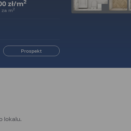
2
00 zł/m
2
 za m
Prospekt
 lokalu.