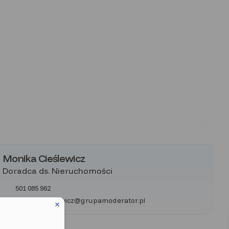
Monika Cieślewicz
Doradca ds. Nieruchomości
501 085 962
monika.cieslewicz@grupamoderator.pl