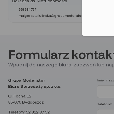
Doradca ds. Nieruchomości
668 894 767
malgorzata.lulinska@grupamoderator.pl
Formularz konta
Wpadnij do naszego biura, zadzwoń lub nap
Grupa Moderator
Imię i na
Biuro Sprzedaży sp. z o.o.
ul. Focha 12
85-070 Bydgoszcz
Telefon*
Telefon:
52 322 37 52