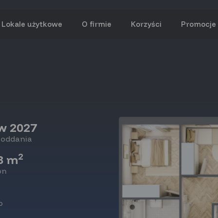
Lokale użytkowe
O firmie
Korzyści
Promocje
kw 2027
 oddania
2
8 m
on
o