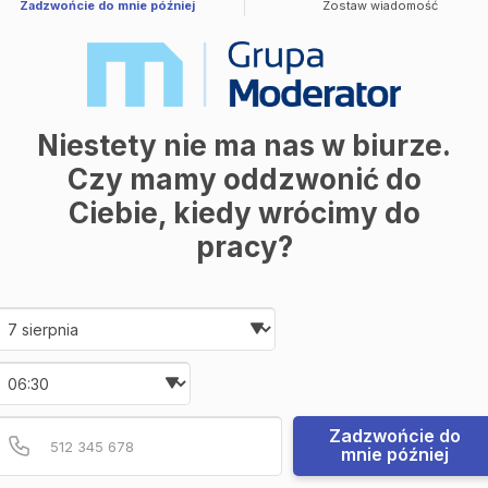
Zadzwońcie do mnie później
Zostaw wiadomość
Niestety nie ma nas w biurze.
Czy mamy oddzwonić do
Ciebie, kiedy wrócimy do
pracy?
Krzysztof Wieczorek
Date and time slection for sch
Doradca ds. Nieruchomości
Wybierz datę
668 894 778
Wybierz godzinę
krzysztof.wieczorek@grupamoderator.pl
Podaj poprawny numer t
Numer telefonu
Zadzwońcie do
mnie później