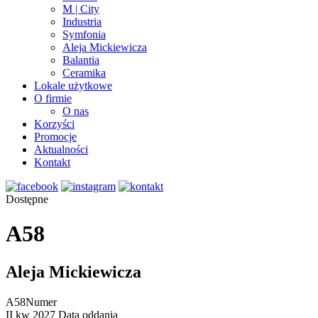
M | City
Industria
Symfonia
Aleja Mickiewicza
Balantia
Ceramika
Lokale użytkowe
O firmie
O nas
Korzyści
Promocje
Aktualności
Kontakt
Dostępne
A58
Aleja Mickiewicza
A58
Numer
II kw 2027
Data oddania