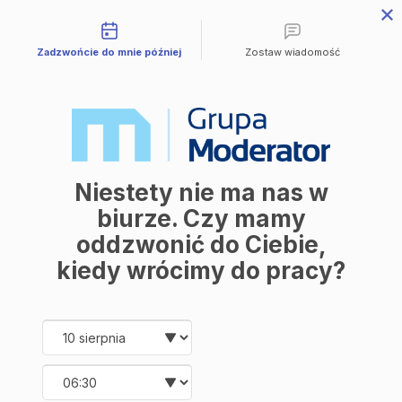
Możliwości kontaktu
Zadzwońcie do mnie później
Zostaw wiadomość
Sprzedane
B - B11
Industria
Niestety nie ma nas w
biurze. Czy mamy
B11
II kw 2022
oddzwonić do Ciebie,
Numer
Data oddania
kiedy wrócimy do pracy?
2
2
40.05 m
8.38 m
Powierzchnia
Balkon
Date and time slection for sch
Wybierz datę
2
1
Liczba pokoi
Piętro
Wybierz godzinę