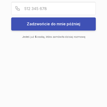
Podaj
Numer
Plan mieszkania
Wirtualny spacer
Prospekt
Zadzwońcie do mnie później
Jesteś już
5
osobą, która zamówiła dzisiaj rozmowę
Plan mieszkania
Zobacz szczegóły dotyczące
przeglądanego lokalu.
Zadzwoń lub napisz