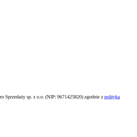
o Sprzedaży sp. z o.o. (NIP: 9671425820) zgodnie z
polityką