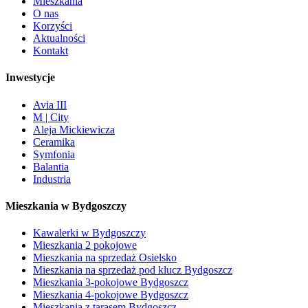
Mieszkania
O nas
Korzyści
Aktualności
Kontakt
Inwestycje
Avia III
M | City
Aleja Mickiewicza
Ceramika
Symfonia
Balantia
Industria
Mieszkania w Bydgoszczy
Kawalerki w Bydgoszczy
Mieszkania 2 pokojowe
Mieszkania na sprzedaż Osielsko
Mieszkania na sprzedaż pod klucz Bydgoszcz
Mieszkania 3-pokojowe Bydgoszcz
Mieszkania 4-pokojowe Bydgoszcz
Mieszkania z tarasem Bydgoszcz