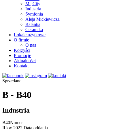
M | City
Industria
Symfonia
Aleja Mickiewicza
Balantia
Ceramika
Lokale użytkowe
O firmie
O nas
Korzyści
Promocje
Aktualności
Kontakt
Sprzedane
B - B40
Industria
B40
Numer
II kw 2022
Data oddania