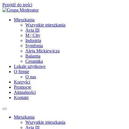
Przejdź do treści
Mieszkania
Wszystkie mieszkania
Avia III
M | City
Industria
Symfonia
Aleja Mickiewicza
Balantia
Ceramika
Lokale użytkowe
O firmie
O nas
Korzyści
Promocje
Aktualności
Kontakt
Mieszkania
Wszystkie mieszkania
Avia III