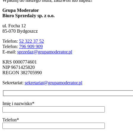
Wpadnij do naszego biura, zadzwoń lub napisz!
Grupa Moderator
Biuro Sprzedaży sp. z o.o.
ul. Focha 12
85-070 Bydgoszcz
Telefon:
52 322 37 52
Telefon:
796 909 909
E-mail:
sprzedaz@grupamoderator.pl
KRS 0000774601
NIP 9671425820
REGON 382705990
Sekretariat:
sekretariat@grupamoderator.pl
Imię i nazwisko*
Telefon*