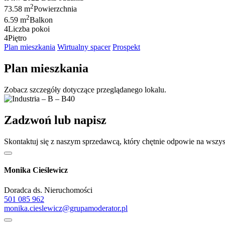
2
73.58 m
Powierzchnia
2
6.59 m
Balkon
4
Liczba pokoi
4
Piętro
Plan mieszkania
Wirtualny spacer
Prospekt
Plan mieszkania
Zobacz szczegóły dotyczące przeglądanego lokalu.
Zadzwoń lub napisz
Skontaktuj się z naszym sprzedawcą, który chętnie odpowie na wszys
Monika Cieślewicz
Doradca ds. Nieruchomości
501 085 962
monika.cieslewicz@grupamoderator.pl