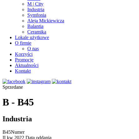
M | City
Industria
Symfonia
Aleja Mickiewicza
Balantia
Ceramika
Lokale użytkowe
O firmie
O nas
Korzyści
Promocje
Aktualności
Kontakt
Sprzedane
B - B45
Industria
B45
Numer
II kw 2022
Data oddania