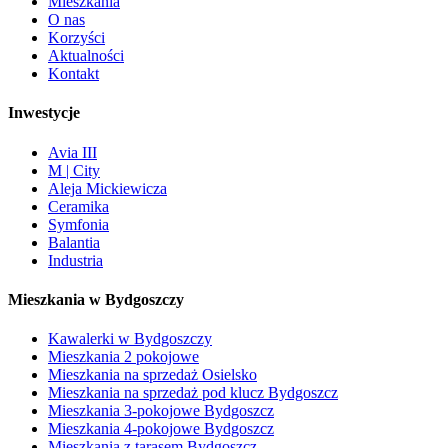
Mieszkania
O nas
Korzyści
Aktualności
Kontakt
Inwestycje
Avia III
M | City
Aleja Mickiewicza
Ceramika
Symfonia
Balantia
Industria
Mieszkania w Bydgoszczy
Kawalerki w Bydgoszczy
Mieszkania 2 pokojowe
Mieszkania na sprzedaż Osielsko
Mieszkania na sprzedaż pod klucz Bydgoszcz
Mieszkania 3-pokojowe Bydgoszcz
Mieszkania 4-pokojowe Bydgoszcz
Mieszkania z tarasem Bydgoszcz