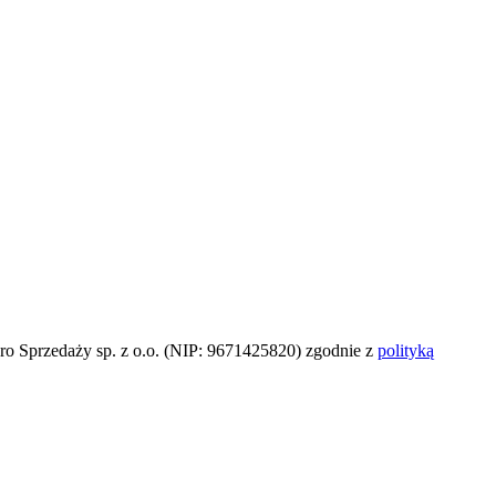
o Sprzedaży sp. z o.o. (NIP: 9671425820) zgodnie z
polityką