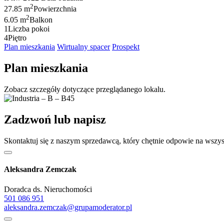
2
27.85 m
Powierzchnia
2
6.05 m
Balkon
1
Liczba pokoi
4
Piętro
Plan mieszkania
Wirtualny spacer
Prospekt
Plan mieszkania
Zobacz szczegóły dotyczące przeglądanego lokalu.
Zadzwoń lub napisz
Skontaktuj się z naszym sprzedawcą, który chętnie odpowie na wszys
Aleksandra Zemczak
Doradca ds. Nieruchomości
501 086 951
aleksandra.zemczak@grupamoderator.pl