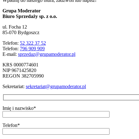
Wpadnij do naszego biura, zadzwoń lub napisz!
Grupa Moderator
Biuro Sprzedaży sp. z o.o.
ul. Focha 12
85-070 Bydgoszcz
Telefon:
52 322 37 52
Telefon:
796 909 909
E-mail:
sprzedaz@grupamoderator.pl
KRS 0000774601
NIP 9671425820
REGON 382705990
Sekretariat:
sekretariat@grupamoderator.pl
Imię i nazwisko*
Telefon*