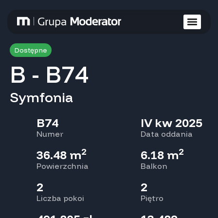
Dostępne
B - B74
Symfonia
B74
IV kw 2025
Numer
Data oddania
2
2
36.48 m
6.18 m
Powierzchnia
Balkon
2
2
Liczba pokoi
Piętro