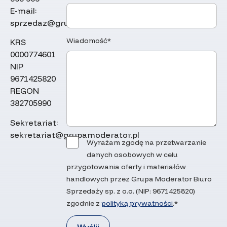
E-mail:
sprzedaz@grupamoderator.pl
Wiadomość*
KRS
0000774601
NIP
9671425820
REGON
382705990
Sekretariat:
sekretariat@grupamoderator.pl
Wyrażam zgodę na przetwarzanie
danych osobowych w celu
przygotowania oferty i materiałów
handlowych przez Grupa Moderator Biuro
Sprzedaży sp. z o.o. (NIP: 9671425820)
zgodnie z
polityką prywatności
.*