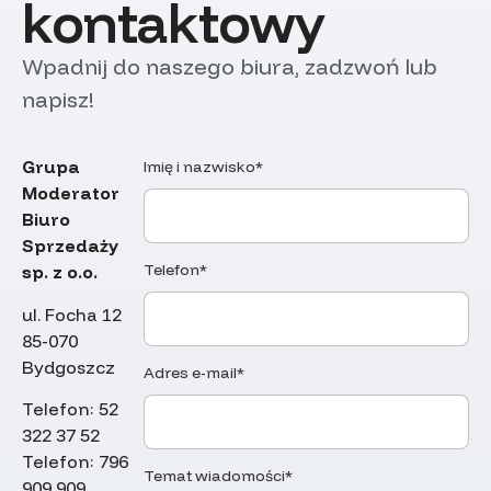
kontaktowy
Wpadnij do naszego biura, zadzwoń lub
napisz!
Grupa
Imię i nazwisko*
Moderator
Biuro
Sprzedaży
Telefon*
sp. z o.o.
ul. Focha 12
85-070
Bydgoszcz
Adres e-mail*
Telefon:
52
322 37 52
Telefon:
796
Temat wiadomości*
909 909