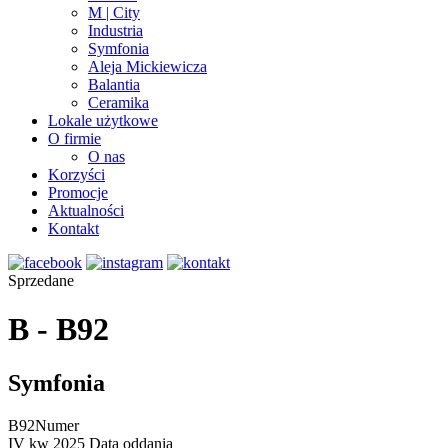
M | City
Industria
Symfonia
Aleja Mickiewicza
Balantia
Ceramika
Lokale użytkowe
O firmie
O nas
Korzyści
Promocje
Aktualności
Kontakt
Sprzedane
B - B92
Symfonia
B92
Numer
IV kw 2025
Data oddania