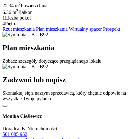
2
25.34 m
Powierzchnia
2
6.36 m
Balkon
1
Liczba pokoi
4
Piętro
Rzut mieszkania
Plan mieszkania
Wirtualny spacer
Prospekt
Plan mieszkania
Zobacz szczegóły dotyczące przeglądanego lokalu.
Zadzwoń lub napisz
Skontaktuj się z naszym sprzedawcą, który chętnie odpowie na
wszystkie Twoje pytania.
Monika Cieślewicz
Doradca ds. Nieruchomości
501 085 962