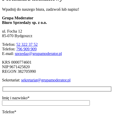
Wpadnij do naszego biura, zadzwoń lub napisz!
Grupa Moderator
Biuro Sprzedaży sp. z o.o.
ul. Focha 12
85-070 Bydgoszcz
Telefon:
52 322 37 52
Telefon:
796 909 909
E-mail:
sprzedaz@grupamoderator.pl
KRS 0000774601
NIP 9671425820
REGON 382705990
Sekretariat:
sekretariat@grupamoderator.pl
Imię i nazwisko*
Telefon*