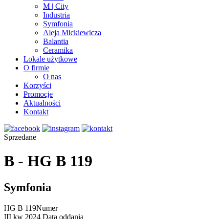
M | City
Industria
Symfonia
Aleja Mickiewicza
Balantia
Ceramika
Lokale użytkowe
O firmie
O nas
Korzyści
Promocje
Aktualności
Kontakt
Sprzedane
B - HG B 119
Symfonia
HG B 119
Numer
III kw 2024
Data oddania