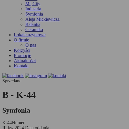
M | City
Industria
Symfonia
Aleja Mickiewicza
Balantia
Ceramika
Lokale użytkowe
O firmie
O nas
Korzyści
Promocje
Aktualności
Kontakt
Sprzedane
B - K-44
Symfonia
K-44
Numer
III kw 2024
Data oddania