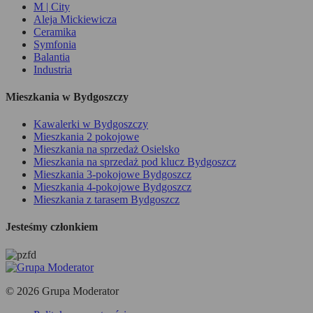
M | City
Aleja Mickiewicza
Ceramika
Symfonia
Balantia
Industria
Mieszkania w Bydgoszczy
Kawalerki w Bydgoszczy
Mieszkania 2 pokojowe
Mieszkania na sprzedaż Osielsko
Mieszkania na sprzedaż pod klucz Bydgoszcz
Mieszkania 3-pokojowe Bydgoszcz
Mieszkania 4-pokojowe Bydgoszcz
Mieszkania z tarasem Bydgoszcz
Jesteśmy członkiem
© 2026 Grupa Moderator