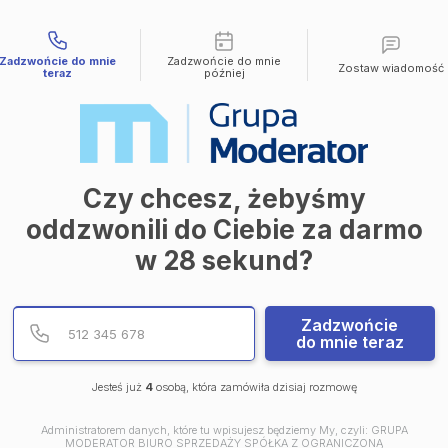
liwości kontaktu
Zadzwońcie do mnie
Zadzwońcie do mnie
Zostaw wiadomość
teraz
później
Czy chcesz, żebyśmy
oddzwonili do Ciebie za darmo
w
28
sekund?
Podaj poprawny numer te
Numer telefonu
Zadzwońcie
do mnie teraz
Jesteś już
4
osobą, która zamówiła dzisiaj rozmowę
Administratorem danych, które tu wpisujesz będziemy My, czyli: GRUPA
MODERATOR BIURO SPRZEDAŻY SPÓŁKA Z OGRANICZONĄ