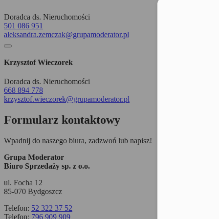
Moż
Doradca ds. Nieruchomości
501 086 951
aleksandra.zemczak@grupamoderator.pl
Krzysztof Wieczorek
Doradca ds. Nieruchomości
668 894 778
krzysztof.wieczorek@grupamoderator.pl
Formularz kontaktowy
Wpadnij do naszego biura, zadzwoń lub napisz!
Grupa Moderator
Biuro Sprzedaży sp. z o.o.
ul. Focha 12
85-070 Bydgoszcz
Telefon:
52 322 37 52
Telefon:
796 909 909