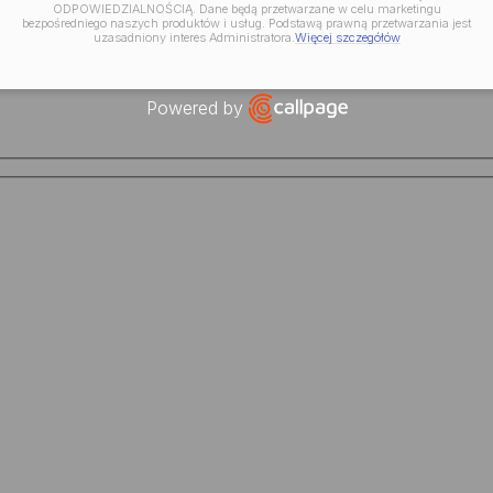
ODPOWIEDZIALNOŚCIĄ. Dane będą przetwarzane w celu marketingu
bezpośredniego naszych produktów i usług. Podstawą prawną przetwarzania jest
uzasadniony interes Administratora.
Więcej szczegółów
Powered by
Open link in new window