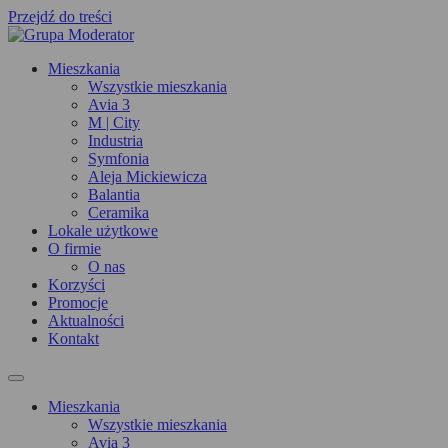
Przejdź do treści
Mieszkania
Wszystkie mieszkania
Avia 3
M | City
Industria
Symfonia
Aleja Mickiewicza
Balantia
Ceramika
Lokale użytkowe
O firmie
O nas
Korzyści
Promocje
Aktualności
Kontakt
Mieszkania
Wszystkie mieszkania
Avia 3