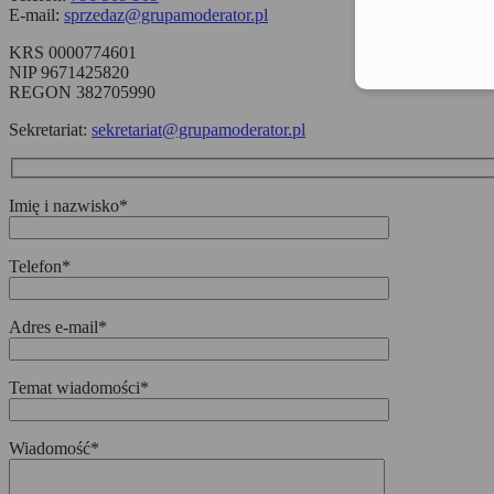
E-mail:
sprzedaz@grupamoderator.pl
KRS 0000774601
NIP 9671425820
REGON 382705990
Sekretariat:
sekretariat@grupamoderator.pl
Imię i nazwisko*
Telefon*
Adres e-mail*
Temat wiadomości*
Wiadomość*