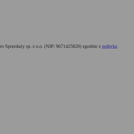
o Sprzedaży sp. z o.o. (NIP: 9671425820) zgodnie z
polityką