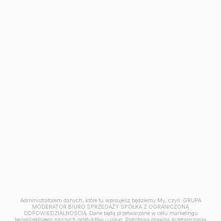
Avia III
M | City
Aleja Mickiewicza
Ceramika
Symfonia
Balantia
Industria
Mieszkania w Bydgoszczy
Kawalerki w Bydgoszczy
Mieszkania 2 pokojowe
Mieszkania na sprzedaż Osielsko
Mieszkania na sprzedaż pod klucz Bydgoszcz
Mieszkania 3-pokojowe Bydgoszcz
Mieszkania 4-pokojowe Bydgoszcz
Mieszkania z tarasem Bydgoszcz
Jesteśmy członkiem
Administratorem danych, które tu wpisujesz będziemy My, czyli: GRUPA
MODERATOR BIURO SPRZEDAŻY SPÓŁKA Z OGRANICZONĄ
ODPOWIEDZIALNOŚCIĄ. Dane będą przetwarzane w celu marketingu
bezpośredniego naszych produktów i usług. Podstawą prawną przetwarzania
© 2026 Grupa Moderator