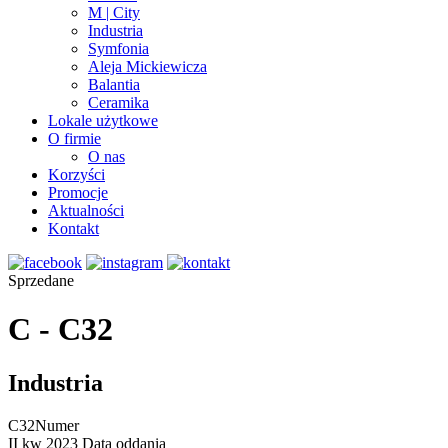
M | City
Industria
Symfonia
Aleja Mickiewicza
Balantia
Ceramika
Lokale użytkowe
O firmie
O nas
Korzyści
Promocje
Aktualności
Kontakt
Sprzedane
C - C32
Industria
C32
Numer
II kw 2023
Data oddania