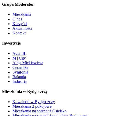
Grupa Moderator
Mieszkania
O nas
Korzyści
Aktualności
Kontakt
Inwestycje
Avia III
M | City
Aleja Mickiewicza
Ceramika
Symfonia
Balantia
Industria
Mieszkania w Bydgoszczy
Kawalerki w Bydgoszczy
Mieszkania 2 pokojowe
Mieszkania na sprzedaż Osielsko
Mieszkania na sprzedaż pod klucz Bydgoszcz