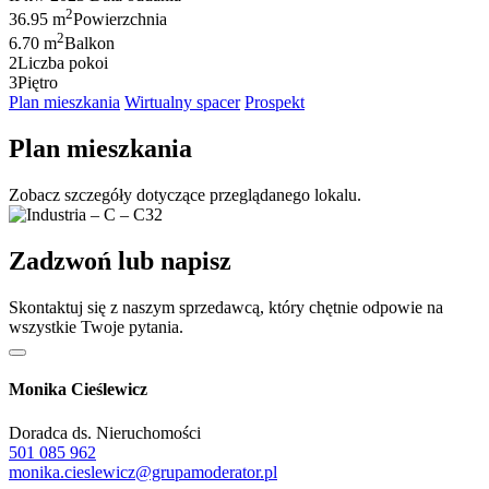
2
36.95 m
Powierzchnia
2
6.70 m
Balkon
2
Liczba pokoi
3
Piętro
Plan mieszkania
Wirtualny spacer
Prospekt
Plan mieszkania
Zobacz szczegóły dotyczące przeglądanego lokalu.
Zadzwoń lub napisz
Skontaktuj się z naszym sprzedawcą, który chętnie odpowie na
wszystkie Twoje pytania.
Monika Cieślewicz
Doradca ds. Nieruchomości
501 085 962
monika.cieslewicz@grupamoderator.pl