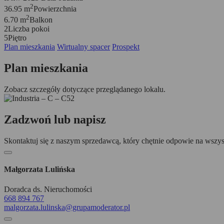
2
36.95 m
Powierzchnia
2
6.70 m
Balkon
2
Liczba pokoi
5
Piętro
Plan mieszkania
Wirtualny spacer
Prospekt
Plan mieszkania
Zobacz szczegóły dotyczące przeglądanego lokalu.
Zadzwoń lub napisz
Skontaktuj się z naszym sprzedawcą, który chętnie odpowie na wszys
Małgorzata Lulińska
Doradca ds. Nieruchomości
668 894 767
malgorzata.lulinska@grupamoderator.pl