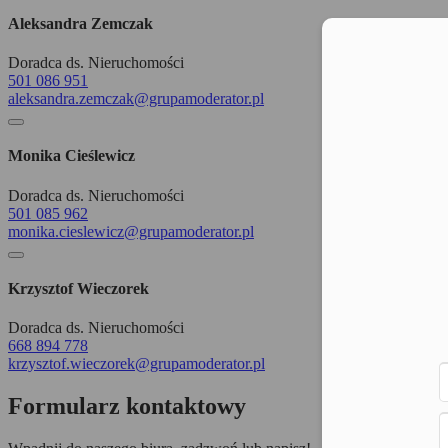
Aleksandra Zemczak
Moż
Doradca ds. Nieruchomości
501 086 951
aleksandra.zemczak@grupamoderator.pl
Monika Cieślewicz
Doradca ds. Nieruchomości
501 085 962
monika.cieslewicz@grupamoderator.pl
Krzysztof Wieczorek
Doradca ds. Nieruchomości
668 894 778
krzysztof.wieczorek@grupamoderator.pl
Formularz kontaktowy