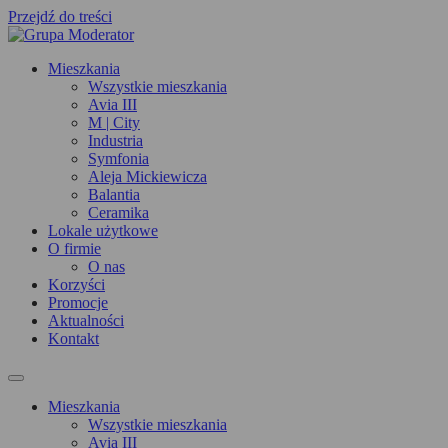
Przejdź do treści
Mieszkania
Wszystkie mieszkania
Avia III
M | City
Industria
Symfonia
Aleja Mickiewicza
Balantia
Ceramika
Lokale użytkowe
O firmie
O nas
Korzyści
Promocje
Aktualności
Kontakt
Mieszkania
Wszystkie mieszkania
Avia III