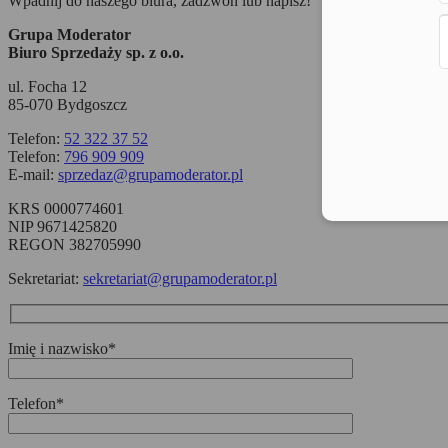
Wpadnij do naszego biura, zadzwoń lub napisz!
Grupa Moderator
Biuro Sprzedaży sp. z o.o.
ul. Focha 12
85-070 Bydgoszcz
Telefon:
52 322 37 52
Telefon:
796 909 909
E-mail:
sprzedaz@grupamoderator.pl
KRS 0000774601
NIP 9671425820
REGON 382705990
Sekretariat:
sekretariat@grupamoderator.pl
Imię i nazwisko*
Telefon*