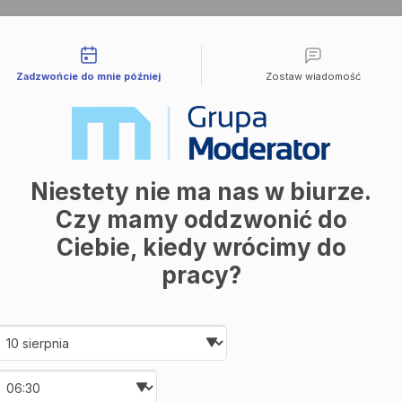
liwości kontaktu
Zadzwońcie do mnie później
Zostaw wiadomość
Niestety nie ma nas w biurze.
Czy mamy oddzwonić do
Ciebie, kiedy wrócimy do
pracy?
Date and time slection for sch
Wybierz datę
Wybierz godzinę