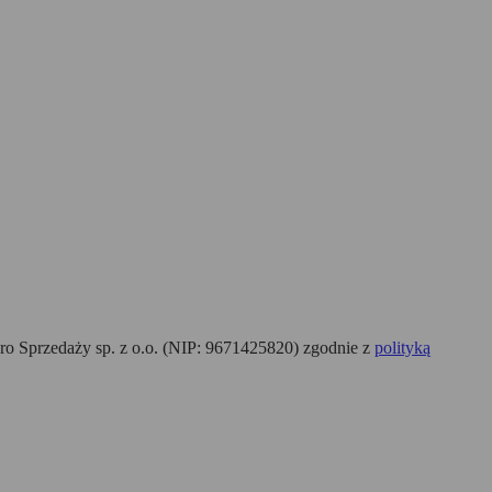
o Sprzedaży sp. z o.o. (NIP: 9671425820) zgodnie z
polityką