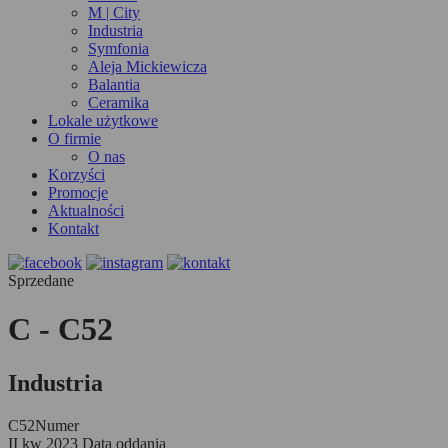
M | City
Industria
Symfonia
Aleja Mickiewicza
Balantia
Ceramika
Lokale użytkowe
O firmie
O nas
Korzyści
Promocje
Aktualności
Kontakt
Sprzedane
C - C52
Industria
C52
Numer
II kw 2023
Data oddania