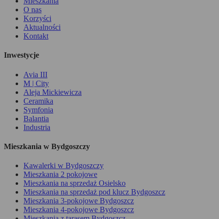
Mieszkania
O nas
Korzyści
Aktualności
Kontakt
Inwestycje
Avia III
M | City
Aleja Mickiewicza
Ceramika
Symfonia
Balantia
Industria
Mieszkania w Bydgoszczy
Kawalerki w Bydgoszczy
Mieszkania 2 pokojowe
Mieszkania na sprzedaż Osielsko
Mieszkania na sprzedaż pod klucz Bydgoszcz
Mieszkania 3-pokojowe Bydgoszcz
Mieszkania 4-pokojowe Bydgoszcz
Mieszkania z tarasem Bydgoszcz