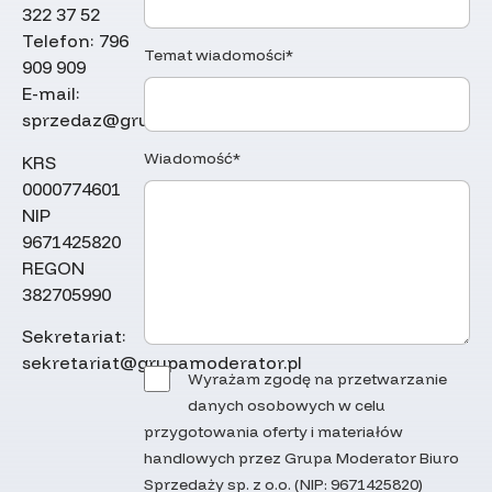
322 37 52
Telefon:
796
Temat wiadomości*
909 909
E-mail:
sprzedaz@grupamoderator.pl
Wiadomość*
KRS
0000774601
NIP
9671425820
REGON
382705990
Sekretariat:
sekretariat@grupamoderator.pl
Wyrażam zgodę na przetwarzanie
danych osobowych w celu
przygotowania oferty i materiałów
handlowych przez Grupa Moderator Biuro
Sprzedaży sp. z o.o. (NIP: 9671425820)