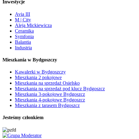
Inwestycje
Avia III
M | City
Aleja Mickiewicza
Ceramika
Symfonia
Balantia
Industria
Mieszkania w Bydgoszczy
Kawalerki w Bydgoszczy
Mieszkania 2 pokojowe
Mieszkania na sprzedaż Osielsko
Mieszkania na sprzedaż pod klucz Bydgoszcz
Mieszkania 3-pokojowe Bydgoszcz
Mieszkania 4-pokojowe Bydgoszcz
Mieszkania z tarasem Bydgoszcz
Jesteśmy członkiem