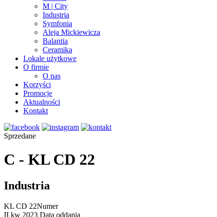
M | City
Industria
Symfonia
Aleja Mickiewicza
Balantia
Ceramika
Lokale użytkowe
O firmie
O nas
Korzyści
Promocje
Aktualności
Kontakt
Sprzedane
C - KL CD 22
Industria
KL CD 22
Numer
II kw 2023
Data oddania