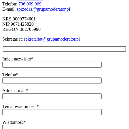
Telefon:
796 909 909
E-mail:
sprzedaz@grupamoderator.pl
KRS 0000774601
NIP 9671425820
REGON 382705990
Sekretariat:
sekretariat@grupamoderator.pl
Imię i nazwisko*
Telefon*
Adres e-mail*
Temat wiadomości*
Wiadomość*