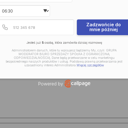
Wybierz godzinę
Podaj poprawny numer t
Numer telefonu
Zadzwońcie do
mnie później
Jesteś już
5
osobą, która zamówiła dzisiaj rozmowę
Administratorem danych, które tu wpisujesz będziemy My, czyli: GRUPA
MODERATOR BIURO SPRZEDAŻY SPÓŁKA Z OGRANICZONĄ
ODPOWIEDZIALNOŚCIĄ. Dane będą przetwarzane w celu marketingu
bezpośredniego naszych produktów i usług. Podstawą prawną przetwarzania jest
uzasadniony interes Administratora.
Więcej szczegółów
Powered by
Open link in new window