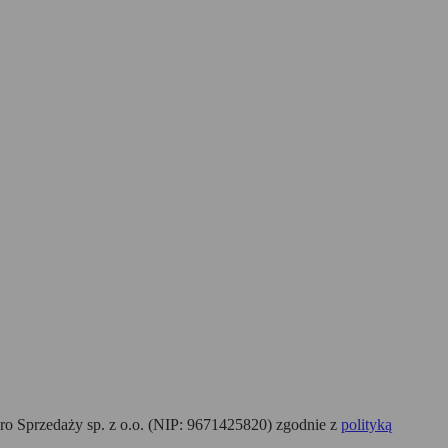
o Sprzedaży sp. z o.o. (NIP: 9671425820) zgodnie z
polityką