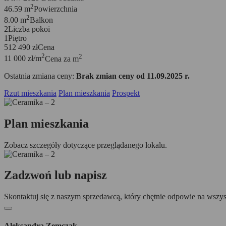
2
46.59 m
Powierzchnia
2
8.00 m
Balkon
2
Liczba pokoi
1
Piętro
512 490 zł
Cena
2
2
11 000 zł/m
Cena za m
Ostatnia zmiana ceny:
Brak zmian ceny od 11.09.2025 r.
Rzut mieszkania
Plan mieszkania
Prospekt
Plan mieszkania
Zobacz szczegóły dotyczące przeglądanego lokalu.
Zadzwoń lub napisz
Skontaktuj się z naszym sprzedawcą, który chętnie odpowie na wszys
Aleksandra Zemczak