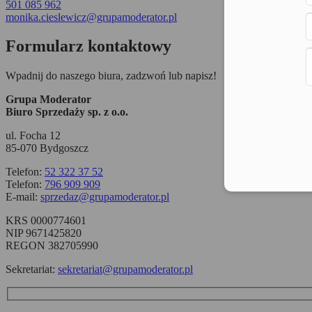
501 085 962
monika.cieslewicz@grupamoderator.pl
Formularz kontaktowy
Wpadnij do naszego biura, zadzwoń lub napisz!
Grupa Moderator
Biuro Sprzedaży sp. z o.o.
ul. Focha 12
85-070 Bydgoszcz
Telefon:
52 322 37 52
Telefon:
796 909 909
E-mail:
sprzedaz@grupamoderator.pl
KRS 0000774601
NIP 9671425820
REGON 382705990
Sekretariat:
sekretariat@grupamoderator.pl