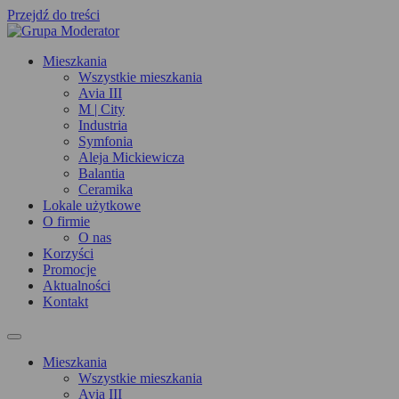
Przejdź do treści
Mieszkania
Wszystkie mieszkania
Avia III
M | City
Industria
Symfonia
Aleja Mickiewicza
Balantia
Ceramika
Lokale użytkowe
O firmie
O nas
Korzyści
Promocje
Aktualności
Kontakt
Mieszkania
Wszystkie mieszkania
Avia III