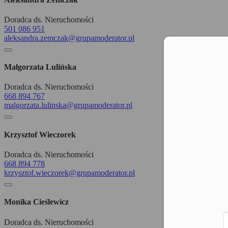
Doradca ds. Nieruchomości
501 086 951
aleksandra.zemczak@grupamoderator.pl
Moż
Małgorzata Lulińska
Doradca ds. Nieruchomości
668 894 767
malgorzata.lulinska@grupamoderator.pl
Krzysztof Wieczorek
Doradca ds. Nieruchomości
668 894 778
krzysztof.wieczorek@grupamoderator.pl
Monika Cieślewicz
Doradca ds. Nieruchomości