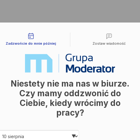
liwości kontaktu
Zadzwońcie do mnie później
Zostaw wiadomość
Niestety nie ma nas w biurze.
Czy mamy oddzwonić do
Ciebie, kiedy wrócimy do
pracy?
Date and time slection for sch
Wybierz datę