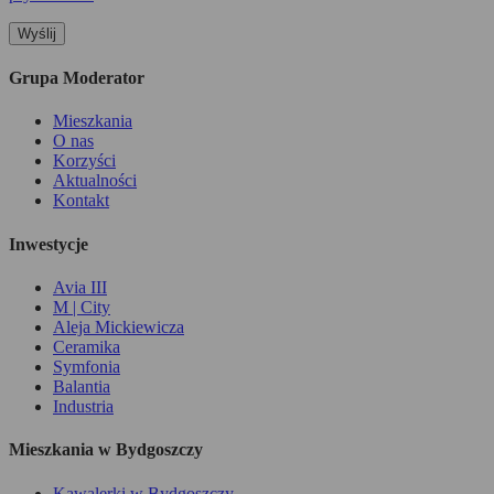
Grupa Moderator
Mieszkania
O nas
Korzyści
Aktualności
Kontakt
Inwestycje
Avia III
M | City
Aleja Mickiewicza
Ceramika
Symfonia
Balantia
Industria
Mieszkania w Bydgoszczy
Kawalerki w Bydgoszczy