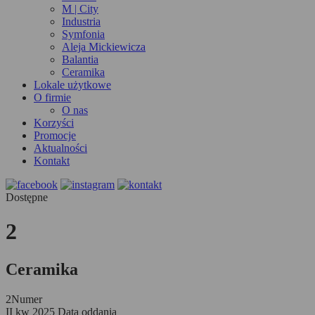
M | City
Industria
Symfonia
Aleja Mickiewicza
Balantia
Ceramika
Lokale użytkowe
O firmie
O nas
Korzyści
Promocje
Aktualności
Kontakt
Dostępne
2
Ceramika
2
Numer
II kw 2025
Data oddania