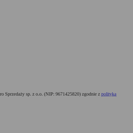
o Sprzedaży sp. z o.o. (NIP: 9671425820) zgodnie z
polityką