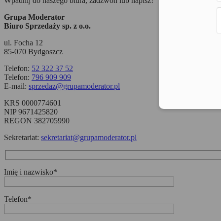
Wpadnij do naszego biura, zadzwoń lub napisz!
Grupa Moderator
Biuro Sprzedaży sp. z o.o.
ul. Focha 12
85-070 Bydgoszcz
Telefon:
52 322 37 52
Telefon:
796 909 909
E-mail:
sprzedaz@grupamoderator.pl
KRS 0000774601
NIP 9671425820
REGON 382705990
Sekretariat:
sekretariat@grupamoderator.pl
Imię i nazwisko*
Telefon*