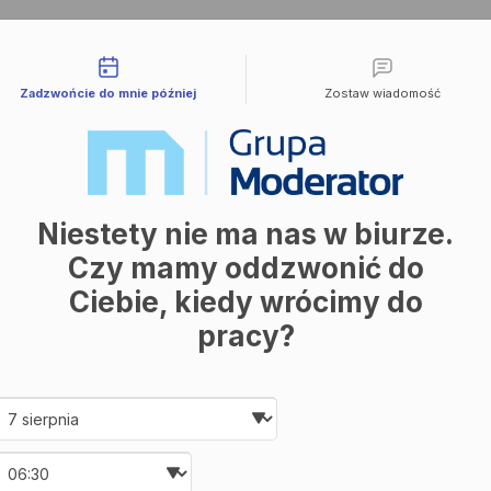
liwości kontaktu
Zadzwońcie do mnie później
Zostaw wiadomość
Niestety nie ma nas w biurze.
Czy mamy oddzwonić do
Ciebie, kiedy wrócimy do
pracy?
Date and time slection for sch
Wybierz datę
Wybierz godzinę