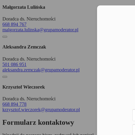
Małgorzata Lulińska
Moż
Doradca ds. Nieruchomości
668 894 767
malgorzata.lulinska@grupamoderator.pl
Aleksandra Zemczak
Doradca ds. Nieruchomości
501 086 951
aleksandra.zemczak@grupamoderator.pl
Krzysztof Wieczorek
Doradca ds. Nieruchomości
668 894 778
krzysztof.wieczorek@grupamoderator.pl
Formularz kontaktowy