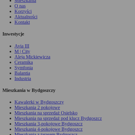
Mieszkania
O nas
Korzyści
Aktualności
Kontakt
Inwestycje
Avia III
M | City
Aleja Mickiewicza
Ceramika
Symfonia
Balantia
Industria
Mieszkania w Bydgoszczy
Kawalerki w Bydgoszczy
Mieszkania 2 pokojowe
Mieszkania na sprzedaż Osielsko
Mieszkania na sprzedaż pod klucz Bydgoszcz
Mieszkania 3-pokojowe Bydgoszcz
Mieszkania 4-pokojowe Bydgoszcz
Mieszkania z tarasem Bydgoszcz