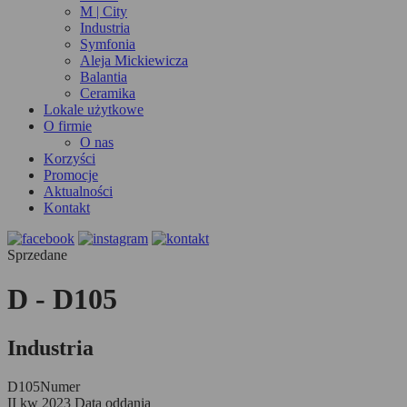
M | City
Industria
Symfonia
Aleja Mickiewicza
Balantia
Ceramika
Lokale użytkowe
O firmie
O nas
Korzyści
Promocje
Aktualności
Kontakt
Sprzedane
D - D105
Industria
D105
Numer
II kw 2023
Data oddania