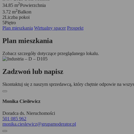
2
34.85 m
Powierzchnia
2
3.72 m
Balkon
2
Liczba pokoi
5
Piętro
Plan mieszkania
Wirtualny spacer
Prospekt
Plan mieszkania
Zobacz szczegóły dotyczące przeglądanego lokalu.
Zadzwoń lub napisz
Skontaktuj się z naszym sprzedawcą, który chętnie odpowie na wszys
Monika Cieślewicz
Doradca ds. Nieruchomości
501 085 962
monika.cieslewicz@grupamoderator.pl