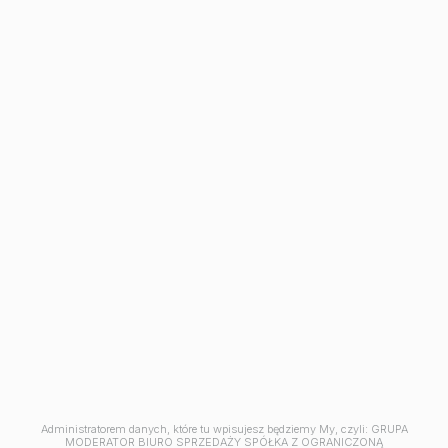
Inwestycje
Avia III
M | City
Aleja Mickiewicza
Ceramika
Symfonia
Balantia
Industria
Mieszkania w Bydgoszczy
Kawalerki w Bydgoszczy
Mieszkania 2 pokojowe
Mieszkania na sprzedaż Osielsko
Mieszkania na sprzedaż pod klucz Bydgoszcz
Mieszkania 3-pokojowe Bydgoszcz
Mieszkania 4-pokojowe Bydgoszcz
Mieszkania z tarasem Bydgoszcz
Jesteśmy członkiem
Administratorem danych, które tu wpisujesz będziemy My, czyli: GRUPA
MODERATOR BIURO SPRZEDAŻY SPÓŁKA Z OGRANICZONĄ