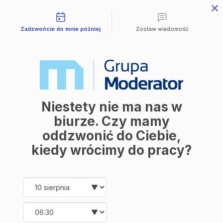
Możliwości kontaktu
Przejdź do treści
Zadzwońcie do mnie później
Zostaw wiadomość
Mieszkania
Wszystkie mieszkania
Avia III
M | City
Industria
Symfonia
Aleja Mickiewicza
Balantia
Niestety nie ma nas w
Ceramika
Lokale użytkowe
biurze. Czy mamy
O firmie
oddzwonić do Ciebie,
O nas
Korzyści
kiedy wrócimy do pracy?
Promocje
Aktualności
Kontakt
Date and time slection for sch
Wybierz datę
Mieszkania
Wybierz godzinę
Wszystkie mieszkania
Avia III