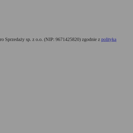
o Sprzedaży sp. z o.o. (NIP: 9671425820) zgodnie z
polityką