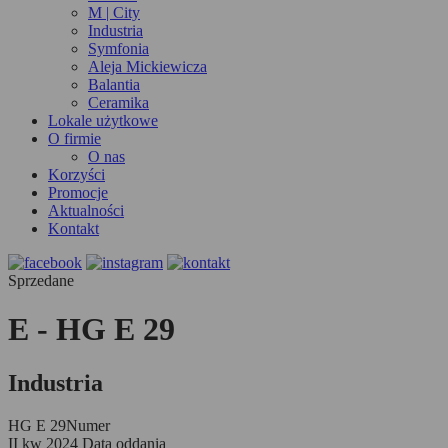
M | City
Industria
Symfonia
Aleja Mickiewicza
Balantia
Ceramika
Lokale użytkowe
O firmie
O nas
Korzyści
Promocje
Aktualności
Kontakt
Sprzedane
E - HG E 29
Industria
HG E 29
Numer
II kw 2024
Data oddania