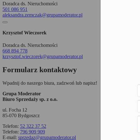
Doradca ds. Nieruchomości
501 086 951
aleksandra.zemczak@grupamoderator.pl
Krzysztof Wieczorek
Doradca ds. Nieruchomości
668 894 778
krzysztof.wieczorek@grupamoderator.pl
Formularz kontaktowy
Wpadnij do naszego biura, zadzwoń lub napisz!
Grupa Moderator
Biuro Sprzedaży sp. z o.o.
ul. Focha 12
85-070 Bydgoszcz
Telefon:
52 322 37 52
Telefon:
796 909 909
E-mail:
sprzedaz@grupamoderator.pl