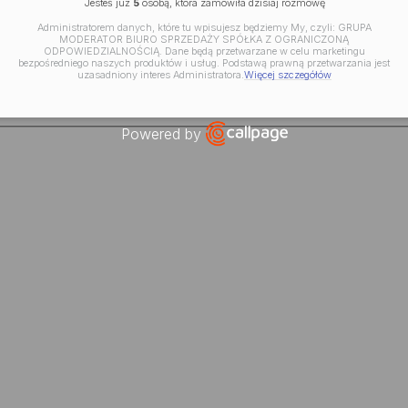
Jesteś już
5
osobą, która zamówiła dzisiaj rozmowę
Administratorem danych, które tu wpisujesz będziemy My, czyli: GRUPA
MODERATOR BIURO SPRZEDAŻY SPÓŁKA Z OGRANICZONĄ
ODPOWIEDZIALNOŚCIĄ. Dane będą przetwarzane w celu marketingu
bezpośredniego naszych produktów i usług. Podstawą prawną przetwarzania jest
uzasadniony interes Administratora.
Więcej szczegółów
Powered by
Open link in new window