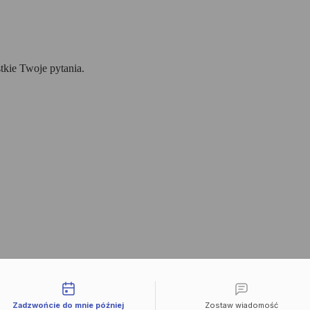
tkie Twoje pytania.
liwości kontaktu
Zadzwońcie do mnie później
Zostaw wiadomość