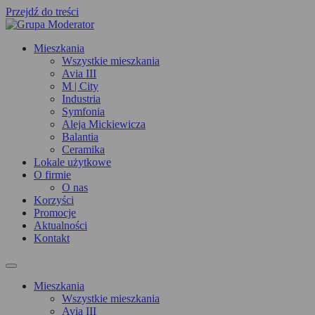
Przejdź do treści
Mieszkania
Wszystkie mieszkania
Avia III
M | City
Industria
Symfonia
Aleja Mickiewicza
Balantia
Ceramika
Lokale użytkowe
O firmie
O nas
Korzyści
Promocje
Aktualności
Kontakt
Mieszkania
Wszystkie mieszkania
Avia III