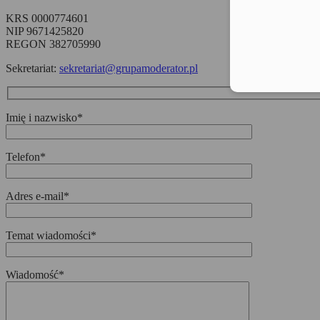
KRS 0000774601
NIP 9671425820
REGON 382705990
Sekretariat:
sekretariat@grupamoderator.pl
Imię i nazwisko*
Telefon*
Adres e-mail*
Temat wiadomości*
Wiadomość*