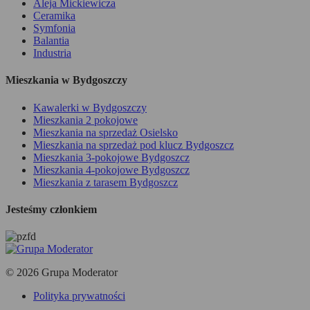
Aleja Mickiewicza
Ceramika
Symfonia
Balantia
Industria
Mieszkania w Bydgoszczy
Kawalerki w Bydgoszczy
Mieszkania 2 pokojowe
Mieszkania na sprzedaż Osielsko
Mieszkania na sprzedaż pod klucz Bydgoszcz
Mieszkania 3-pokojowe Bydgoszcz
Mieszkania 4-pokojowe Bydgoszcz
Mieszkania z tarasem Bydgoszcz
Jesteśmy członkiem
© 2026 Grupa Moderator
Polityka prywatności