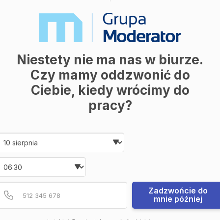
Niestety nie ma nas w biurze.
Czy mamy oddzwonić do
Ciebie, kiedy wrócimy do
pracy?
Date and time slection for sch
Wybierz datę
Wybierz godzinę
Podaj poprawny numer t
Numer telefonu
Zadzwońcie do
mnie później