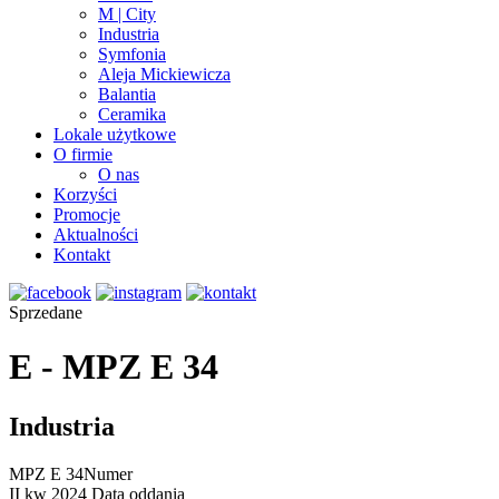
M | City
Industria
Symfonia
Aleja Mickiewicza
Balantia
Ceramika
Lokale użytkowe
O firmie
O nas
Korzyści
Promocje
Aktualności
Kontakt
Sprzedane
E - MPZ E 34
Industria
MPZ E 34
Numer
II kw 2024
Data oddania