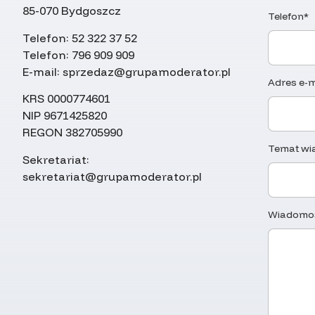
85-070 Bydgoszcz
Telefon*
Telefon:
52 322 37 52
Telefon:
796 909 909
E-mail:
sprzedaz@grupamoderator.pl
Adres e-m
KRS 0000774601
NIP 9671425820
REGON 382705990
Temat wi
Sekretariat:
sekretariat@grupamoderator.pl
Wiadomo