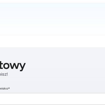
ktowy
isz!
zwisko*