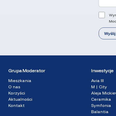
Wyr
Mod
Grupa Moderator
Inwestycje
Mieszkania
Avia III
O nas
M | City
Korzyści
Aleja Micki
Aktualności
Ceramika
Kontakt
Symfonia
Balantia