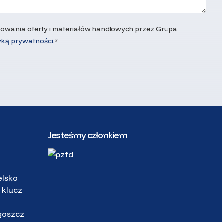
wania oferty i materiałów handlowych przez Grupa
tyką prywatności
.*
Jesteśmy członkiem
elsko
 klucz
goszcz