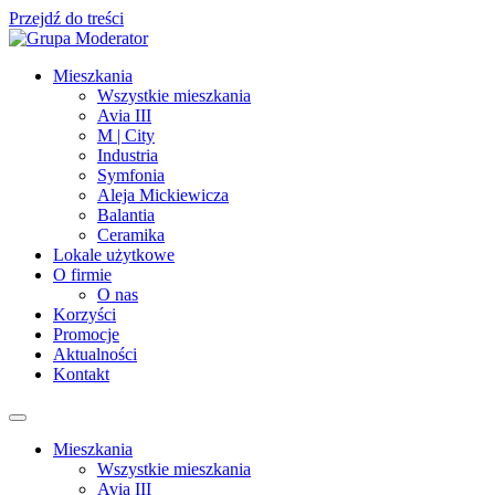
Przejdź do treści
Mieszkania
Wszystkie mieszkania
Avia III
M | City
Industria
Symfonia
Aleja Mickiewicza
Balantia
Ceramika
Lokale użytkowe
O firmie
O nas
Korzyści
Promocje
Aktualności
Kontakt
Mieszkania
Wszystkie mieszkania
Avia III