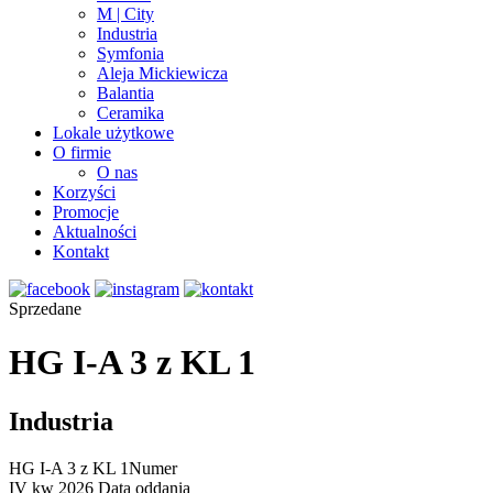
M | City
Industria
Symfonia
Aleja Mickiewicza
Balantia
Ceramika
Lokale użytkowe
O firmie
O nas
Korzyści
Promocje
Aktualności
Kontakt
Sprzedane
HG I-A 3 z KL 1
Industria
HG I-A 3 z KL 1
Numer
IV kw 2026
Data oddania