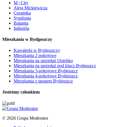
M | City
Aleja Mickiewicza
Ceramika
Symfonia
Balantia
Industria
Mieszkania w Bydgoszczy
Kawalerki w Bydgoszczy
Mieszkania 2 pokojowe
Mieszkania na sprzedaż Osielsko
Mieszkania na sprzedaż pod klucz Bydgoszcz
Mieszkania 3-pokojowe Bydgoszcz
Mieszkania 4-pokojowe Bydgoszcz
Mieszkania z tarasem Bydgoszcz
Jesteśmy członkiem
© 2026 Grupa Moderator