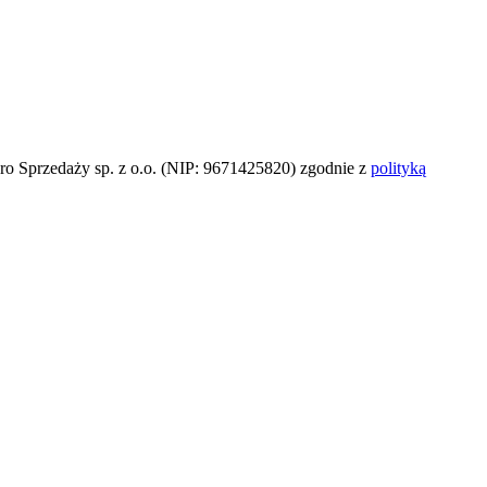
o Sprzedaży sp. z o.o. (NIP: 9671425820) zgodnie z
polityką