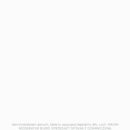
Inwestycje
Avia III
M | City
Aleja Mickiewicza
Ceramika
Symfonia
Balantia
Industria
Mieszkania w Bydgoszczy
Kawalerki w Bydgoszczy
Mieszkania 2 pokojowe
Mieszkania na sprzedaż Osielsko
Mieszkania na sprzedaż pod klucz Bydgoszcz
Mieszkania 3-pokojowe Bydgoszcz
Mieszkania 4-pokojowe Bydgoszcz
Mieszkania z tarasem Bydgoszcz
Jesteśmy członkiem
Administratorem danych, które tu wpisujesz będziemy My, czyli: GRUPA
MODERATOR BIURO SPRZEDAŻY SPÓŁKA Z OGRANICZONĄ