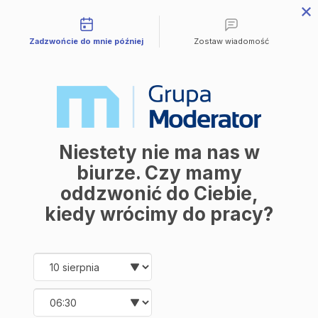
Możliwości kontaktu
Przejdź do treści
Zadzwońcie do mnie później
Zostaw wiadomość
Mieszkania
Wszystkie mieszkania
Avia III
M | City
Industria
Symfonia
Aleja Mickiewicza
Balantia
Niestety nie ma nas w
Ceramika
Lokale użytkowe
biurze. Czy mamy
O firmie
oddzwonić do Ciebie,
O nas
Korzyści
kiedy wrócimy do pracy?
Promocje
Aktualności
Kontakt
Date and time slection for sch
Wybierz datę
Mieszkania
Wybierz godzinę
Wszystkie mieszkania
Avia III