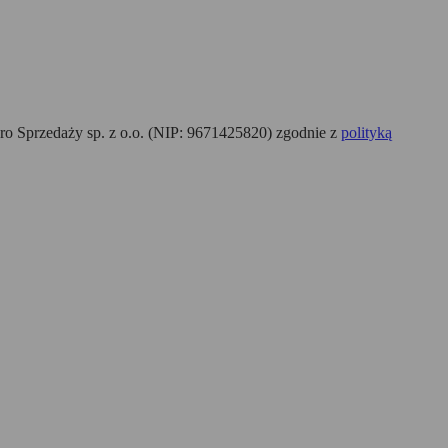
o Sprzedaży sp. z o.o. (NIP: 9671425820) zgodnie z
polityką