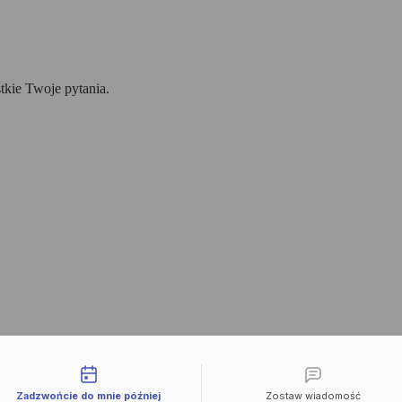
tkie Twoje pytania.
liwości kontaktu
Zadzwońcie do mnie później
Zostaw wiadomość