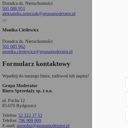
Doradca ds. Nieruchomości
501 086 951
aleksandra.zemczak@grupamoderator.pl
Monika Cieślewicz
Doradca ds. Nieruchomości
501 085 962
monika.cieslewicz@grupamoderator.pl
Formularz kontaktowy
Wpadnij do naszego biura, zadzwoń lub napisz!
Grupa Moderator
Biuro Sprzedaży sp. z o.o.
ul. Focha 12
85-070 Bydgoszcz
Telefon:
52 322 37 52
Telefon:
796 909 909
E-mail:
sprzedaz@grupamoderator.pl