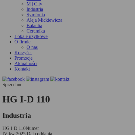
M | City
Industria
Symfonia
Aleja Mickiewicza
Balantia
Ceramika
Lokale użytkowe
O firmie
O nas
Korzyści
Promocje
Aktualności
Kontakt
Sprzedane
HG I-D 110
Industria
HG I-D 110
Numer
IV kw 2025
Data oddania