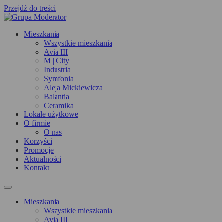
Przejdź do treści
Mieszkania
Wszystkie mieszkania
Avia III
M | City
Industria
Symfonia
Aleja Mickiewicza
Balantia
Ceramika
Lokale użytkowe
O firmie
O nas
Korzyści
Promocje
Aktualności
Kontakt
Mieszkania
Wszystkie mieszkania
Avia III