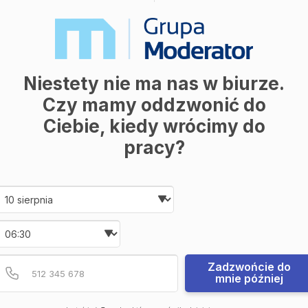
Niestety nie ma nas w biurze.
Czy mamy oddzwonić do
Ciebie, kiedy wrócimy do
pracy?
Date and time slection for sch
Wybierz datę
Wybierz godzinę
Podaj poprawny numer t
Numer telefonu
Zadzwońcie do
mnie później