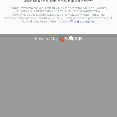
Jesteś już
5
osobą, która zamówiła dzisiaj rozmowę
Administratorem danych, które tu wpisujesz będziemy My, czyli: GRUPA
MODERATOR BIURO SPRZEDAŻY SPÓŁKA Z OGRANICZONĄ
ODPOWIEDZIALNOŚCIĄ. Dane będą przetwarzane w celu marketingu
bezpośredniego naszych produktów i usług. Podstawą prawną przetwarzania jest
uzasadniony interes Administratora.
Więcej szczegółów
Powered by
Open link in new window