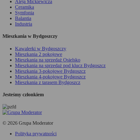
Aleja Mickiewicza
Ceramika
Symfonia
Balantia
Industria
Mieszkania w Bydgoszczy
Kawalerki w Bydgoszczy
Mieszkania 2 pokojowe
Mieszkania na sprzedaż Osielsko
Mieszkania na sprzedaż pod klucz Bydgoszcz
Mieszkania 3-pokojowe Bydgoszcz
Mieszkania 4-pokojowe Bydgoszcz
Mieszkania z tarasem Bydgoszcz
Jesteśmy członkiem
© 2026 Grupa Moderator
Polityka prywatności