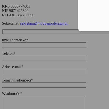
KRS 0000774601
NIP 9671425820
REGON 382705990
Sekretariat:
sekretariat@grupamoderator.pl
Imię i nazwisko*
Telefon*
Adres e-mail*
Temat wiadomości*
Wiadomość*