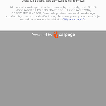
Jesteś już
5
osobą, która zamówiła dzisiaj rozmowę
Administratorem danych, które tu wpisujesz będziemy My, czyli: GRUPA
MODERATOR BIURO SPRZEDAŻY SPÓŁKA Z OGRANICZONĄ
ODPOWIEDZIALNOŚCIĄ. Dane będą przetwarzane w celu marketingu
bezpośredniego naszych produktów i usług. Podstawą prawną przetwarzania jest
uzasadniony interes Administratora.
Więcej szczegółów
Powered by
Open link in new window