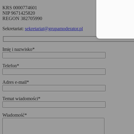
KRS 0000774601
NIP 9671425820
REGON 382705990
Sekretariat:
sekretariat@grupamoderator.pl
Imię i nazwisko*
Telefon*
Adres e-mail*
Temat wiadomości*
Wiadomość*