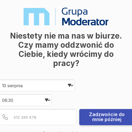
Niestety nie ma nas w biurze.
Czy mamy oddzwonić do
Ciebie, kiedy wrócimy do
pracy?
Date and time slection for sch
Wybierz datę
Wybierz godzinę
Podaj poprawny numer t
Numer telefonu
Zadzwońcie do
mnie później