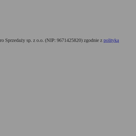
o Sprzedaży sp. z o.o. (NIP: 9671425820) zgodnie z
polityką