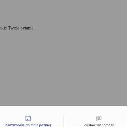
tkie Twoje pytania.
liwości kontaktu
Zadzwońcie do mnie później
Zostaw wiadomość