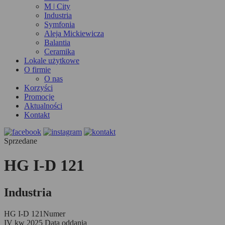
M | City
Industria
Symfonia
Aleja Mickiewicza
Balantia
Ceramika
Lokale użytkowe
O firmie
O nas
Korzyści
Promocje
Aktualności
Kontakt
Sprzedane
HG I-D 121
Industria
HG I-D 121
Numer
IV kw 2025
Data oddania