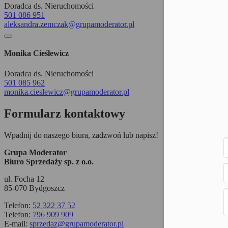
Doradca ds. Nieruchomości
501 086 951
aleksandra.zemczak@grupamoderator.pl
Monika Cieślewicz
Doradca ds. Nieruchomości
501 085 962
monika.cieslewicz@grupamoderator.pl
Formularz kontaktowy
Wpadnij do naszego biura, zadzwoń lub napisz!
Grupa Moderator
Biuro Sprzedaży sp. z o.o.
ul. Focha 12
85-070 Bydgoszcz
Telefon:
52 322 37 52
Telefon:
796 909 909
E-mail:
sprzedaz@grupamoderator.pl