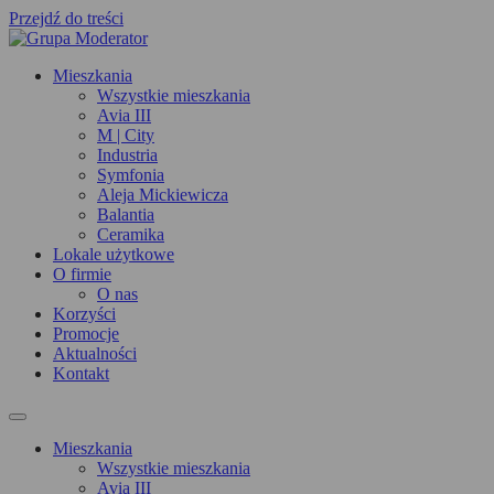
Przejdź do treści
Mieszkania
Wszystkie mieszkania
Avia III
M | City
Industria
Symfonia
Aleja Mickiewicza
Balantia
Ceramika
Lokale użytkowe
O firmie
O nas
Korzyści
Promocje
Aktualności
Kontakt
Mieszkania
Wszystkie mieszkania
Avia III