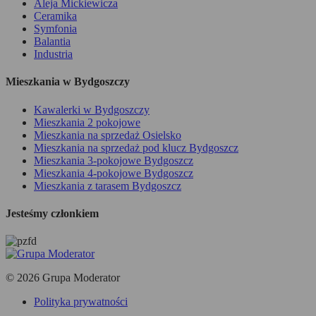
Aleja Mickiewicza
Ceramika
Symfonia
Balantia
Industria
Mieszkania w Bydgoszczy
Kawalerki w Bydgoszczy
Mieszkania 2 pokojowe
Mieszkania na sprzedaż Osielsko
Mieszkania na sprzedaż pod klucz Bydgoszcz
Mieszkania 3-pokojowe Bydgoszcz
Mieszkania 4-pokojowe Bydgoszcz
Mieszkania z tarasem Bydgoszcz
Jesteśmy członkiem
© 2026 Grupa Moderator
Polityka prywatności