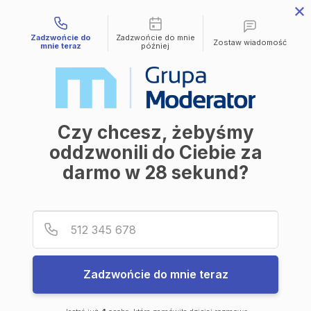
Możliwości kontaktu
Zadzwońcie do
Zadzwońcie do mnie
Zostaw wiadomość
mnie teraz
później
Sprzedane
I - HG I-B 29
Czy chcesz, żebyśmy
Industria
oddzwonili do Ciebie za
darmo w
28
sekund?
HG I-B 29
III kw 2026
Numer
Data oddania
Podaj
Numer
Prospekt
Zadzwońcie do mnie teraz