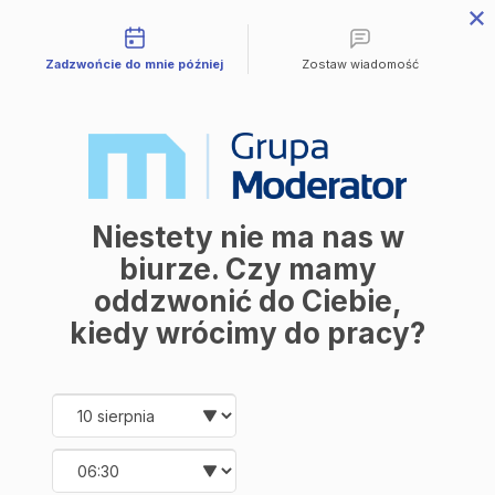
Możliwości kontaktu
Przejdź
do
Mieszkania
treści
Zadzwońcie do mnie później
Zostaw wiadomość
Wszystkie mieszkania
Avia III
M | City
Industria
Symfonia
Aleja Mickiewicza
Balantia
Ceramika
Niestety nie ma nas w
Lokale użytkowe
O firmie
biurze. Czy mamy
O nas
oddzwonić do Ciebie,
Korzyści
Promocje
kiedy wrócimy do pracy?
Aktualności
Kontakt
Date and time slection for sch
Wybierz datę
Mieszkania
Wszystkie mieszkania
Wybierz godzinę
Avia III
M | City