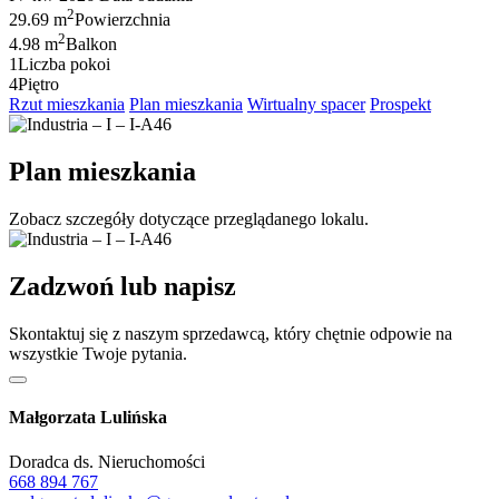
2
29.69 m
Powierzchnia
2
4.98 m
Balkon
1
Liczba pokoi
4
Piętro
Rzut mieszkania
Plan mieszkania
Wirtualny spacer
Prospekt
Plan mieszkania
Zobacz szczegóły dotyczące przeglądanego lokalu.
Zadzwoń lub napisz
Skontaktuj się z naszym sprzedawcą, który chętnie odpowie na
wszystkie Twoje pytania.
Małgorzata Lulińska
Doradca ds. Nieruchomości
668 894 767