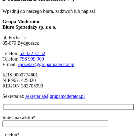
Wpadnij do naszego biura, zadzwoń lub napisz!
Grupa Moderator
Biuro Sprzedaży sp. z o.o.
ul. Focha 12
85-070 Bydgoszcz
Telefon:
52 322 37 52
Telefon:
796 909 909
E-mail:
sprzedaz@grupamoderator.pl
KRS 0000774601
NIP 9671425820
REGON 382705990
Sekretariat:
sekretariat@grupamoderator.pl
Imię i nazwisko*
Telefon*