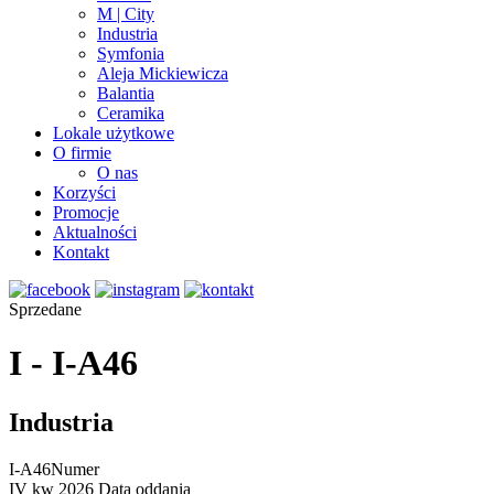
M | City
Industria
Symfonia
Aleja Mickiewicza
Balantia
Ceramika
Lokale użytkowe
O firmie
O nas
Korzyści
Promocje
Aktualności
Kontakt
Sprzedane
I - I-A46
Industria
I-A46
Numer
IV kw 2026
Data oddania