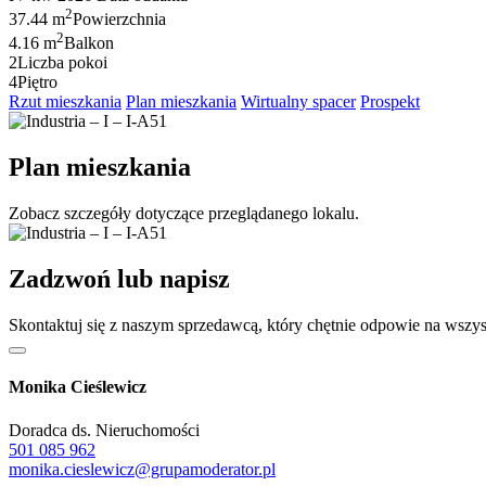
2
37.44 m
Powierzchnia
2
4.16 m
Balkon
2
Liczba pokoi
4
Piętro
Rzut mieszkania
Plan mieszkania
Wirtualny spacer
Prospekt
Plan mieszkania
Zobacz szczegóły dotyczące przeglądanego lokalu.
Zadzwoń lub napisz
Skontaktuj się z naszym sprzedawcą, który chętnie odpowie na wszys
Monika Cieślewicz
Doradca ds. Nieruchomości
501 085 962
monika.cieslewicz@grupamoderator.pl