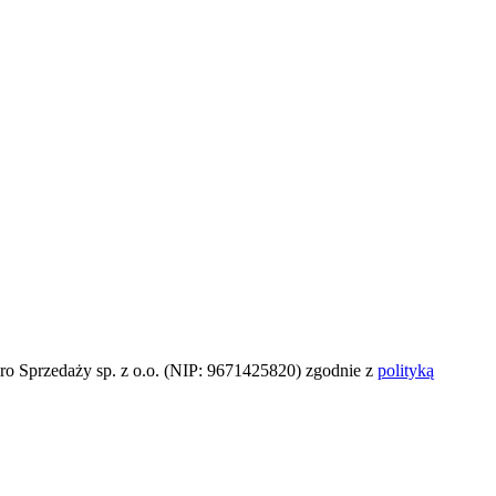
o Sprzedaży sp. z o.o. (NIP: 9671425820) zgodnie z
polityką