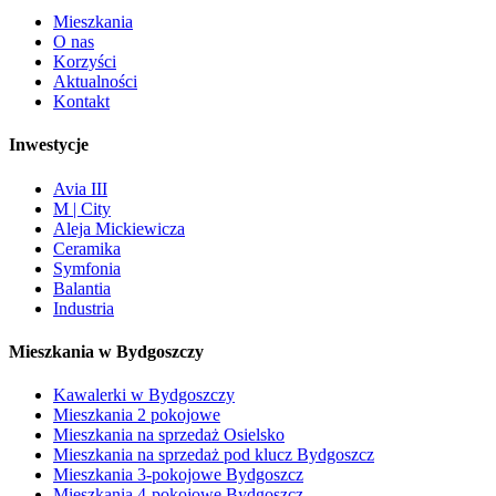
Mieszkania
O nas
Korzyści
Aktualności
Kontakt
Inwestycje
Avia III
M | City
Aleja Mickiewicza
Ceramika
Symfonia
Balantia
Industria
Mieszkania w Bydgoszczy
Kawalerki w Bydgoszczy
Mieszkania 2 pokojowe
Mieszkania na sprzedaż Osielsko
Mieszkania na sprzedaż pod klucz Bydgoszcz
Mieszkania 3-pokojowe Bydgoszcz
Mieszkania 4-pokojowe Bydgoszcz