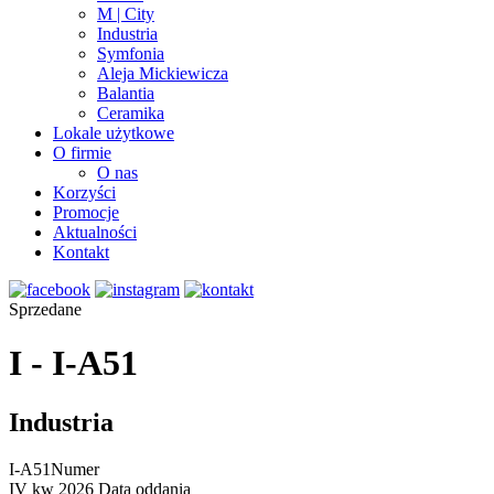
M | City
Industria
Symfonia
Aleja Mickiewicza
Balantia
Ceramika
Lokale użytkowe
O firmie
O nas
Korzyści
Promocje
Aktualności
Kontakt
Sprzedane
I - I-A51
Industria
I-A51
Numer
IV kw 2026
Data oddania