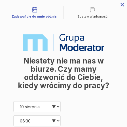
Możliwości kontaktu
Przejdź do treści
Zadzwońcie do mnie później
Zostaw wiadomość
Mieszkania
Wszystkie mieszkania
Avia III
M | City
Industria
Symfonia
Aleja Mickiewicza
Balantia
Niestety nie ma nas w
Ceramika
Lokale użytkowe
biurze. Czy mamy
O firmie
oddzwonić do Ciebie,
O nas
Korzyści
kiedy wrócimy do pracy?
Promocje
Aktualności
Kontakt
Date and time slection for sch
Wybierz datę
Mieszkania
Wybierz godzinę
Wszystkie mieszkania
Avia III