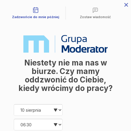
Możliwości kontaktu
Przejdź do treści
Zadzwońcie do mnie później
Zostaw wiadomość
Mieszkania
Wszystkie mieszkania
Avia III
M | City
Industria
Symfonia
Aleja Mickiewicza
Balantia
Niestety nie ma nas w
Ceramika
Lokale użytkowe
biurze. Czy mamy
O firmie
oddzwonić do Ciebie,
O nas
Korzyści
kiedy wrócimy do pracy?
Promocje
Aktualności
Kontakt
Date and time slection for sch
Wybierz datę
Mieszkania
Wybierz godzinę
Wszystkie mieszkania
Avia III